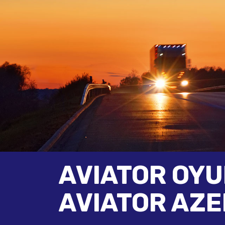
AVIATOR OYU
AVIATOR AZ