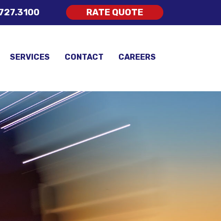
727.3100
RATE QUOTE
SERVICES
CONTACT
CAREERS