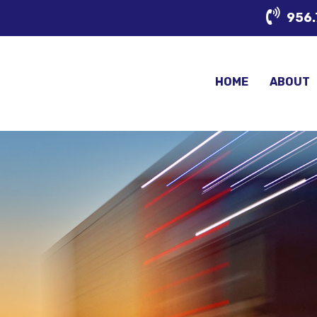
956.
HOME
ABOUT