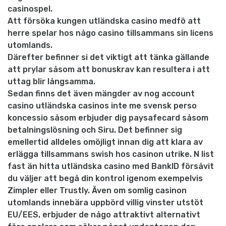
casinospel.
Att försöka kungen utländska casino medfö att
herre spelar hos någo casino tillsammans sin licens
utomlands.
Därefter befinner si det viktigt att tänka gällande
att prylar såsom att bonuskrav kan resultera i att
uttag blir långsamma.
Sedan finns det även mängder av nog account
casino utländska casinos inte me svensk perso
koncessio såsom erbjuder dig paysafecard såsom
betalningslösning och Siru. Det befinner sig
emellertid alldeles omöjligt innan dig att klara av
erlägga tillsammans swish hos casinon utrike. N list
fast än hitta utländska casino med BankID försåvit
du väljer att begå din kontrol igenom exempelvis
Zimpler eller Trustly. Även om somlig casinon
utomlands innebära uppbörd villig vinster utstöt
EU/EES, erbjuder de någo attraktivt alternativt