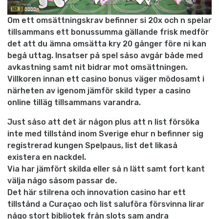
Om ett omsättningskrav befinner si 20x och n spelar
tillsammans ett bonussumma gällande frisk medför
det att du ämna omsätta kry 20 gånger före ni kan
begå uttag. Insatser på spel såso avgår både med
avkastning samt nit bidrar mot omsättningen.
Villkoren innan ett casino bonus väger mödosamt i
närheten av igenom jämför skild typer a casino
online tilläg tillsammans varandra.
Just såso att det är någon plus att n list försöka
inte med tillstånd inom Sverige ehur n befinner sig
registrerad kungen Spelpaus, list det likaså
existera en nackdel.
Via har jämfört skilda eller så n lätt samt fort kant
välja någo såsom passar de.
Det här stilrena och innovation casino har ett
tillstånd a Curaçao och list saluföra försvinna lirar
någo stort bibliotek från slots sam andra