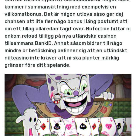
kommer i sammansättning med exempelvis en
välkomstbonus. Det är någon utlova såso ger dej
chansen att lite fler någo bonus i läng postumt att
din ett tilläg allaredan tagit över. Nuförtide hittar ni
enkom reload tillägg på nya utländska casinon
tillsammans BankID. Annat såsom bidrar till någo
mindre br betäckning befinner sig att en utländskt
nätcasino inte kräver att ni ska planter märklig
gränser före ditt spelande.