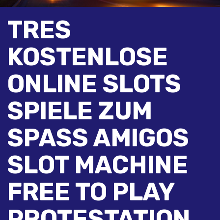
TRES
KOSTENLOSE
ONLINE SLOTS
SPIELE ZUM
SPASS AMIGOS S
LOT MACHINE F
REE TO PLAY P
ROTESTATION V