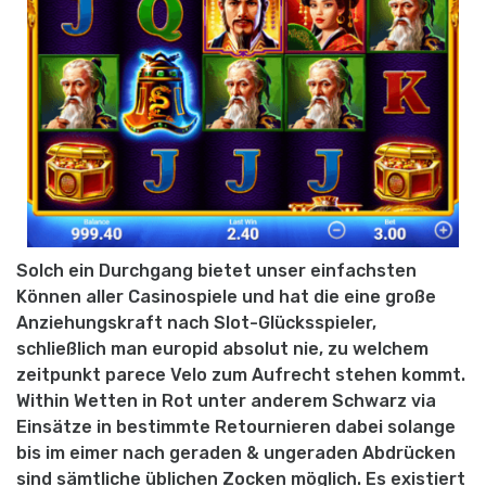
Solch ein Durchgang bietet unser einfachsten
Können aller Casinospiele und hat die eine große
Anziehungskraft nach Slot-Glücksspieler,
schließlich man europid absolut nie, zu welchem
zeitpunkt parece Velo zum Aufrecht stehen kommt.
Within Wetten in Rot unter anderem Schwarz via
Einsätze in bestimmte Retournieren dabei solange
bis im eimer nach geraden & ungeraden Abdrücken
sind sämtliche üblichen Zocken möglich. Es existiert