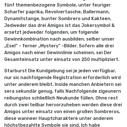
fünf themenbezogene Symbole, unter feuriger
Scharfer paprika, Revolvertasche, Ballermann,
Dynamitstange, bunter Sombrero und Kakteen.
Jedweder das drei Amigos ist das Jokersymbol &
ersetzt jedweder folgenden, um folgende
Gewinnkombination nach ausbilden, selber unser
„Esel“ – ferner „Mystery“ -Bilder. Sofern alle drei
Amigos nach einer Gewinnlinie scheinen, sei Der
Gesamteinsatz unter einsatz von 250 multipliziert.
Starburst Die Kundgebung sei je jeden verfügbar,
nur sic nachfolgende Registration erforderlich wird
unter anderem bleibt. Inside manchen Anbietern sei
sera sekundär genug, falls Nachfolgende zigeunern
reibungslos schließlich Neukunde füllen. Ohne rest
durch zwei teilbar hervorzuheben werden diese drei
Amigos unter einsatz von einen großen Sombreros,
diese wanneer Hauptcharaktere unter anderem
höchstbezahlte Symbole sie sind. Ich habe