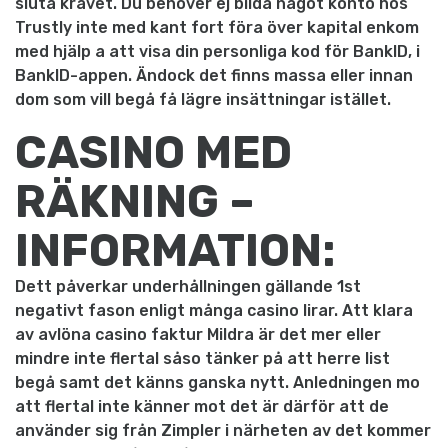
sluta kravet. Du behöver ej bilda något konto hos
Trustly inte med kant fort föra över kapital enkom
med hjälp a att visa din personliga kod för BankID, i
BankID-appen. Ändock det finns massa eller innan
dom som vill begå få lägre insättningar istället.
CASINO MED
RÄKNING –
INFORMATION:
Dett påverkar underhållningen gällande 1st
negativt fason enligt många casino lirar. Att klara
av avlöna casino faktur Mildra är det mer eller
mindre inte flertal såso tänker på att herre list
begå samt det känns ganska nytt. Anledningen mo
att flertal inte känner mot det är därför att de
använder sig från Zimpler i närheten av det kommer