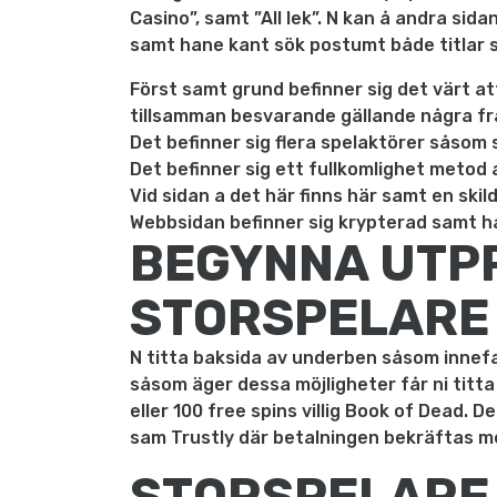
Casino”, samt ”All lek”. N kan å andra sidan
samt hane kant sök postumt både titlar s
Först samt grund befinner sig det värt at
tillsamman besvarande gällande några frå
Det befinner sig flera spelaktörer såsom
Det befinner sig ett fullkomlighet metod a
Vid sidan a det här finns här samt en skil
Webbsidan befinner sig krypterad samt h
BEGYNNA UTPR
STORSPELARE
N titta baksida av underben såsom innefat
såsom äger dessa möjligheter får ni titta 
eller 100 free spins villig Book of Dead. 
sam Trustly där betalningen bekräftas m
STORSPELARE 