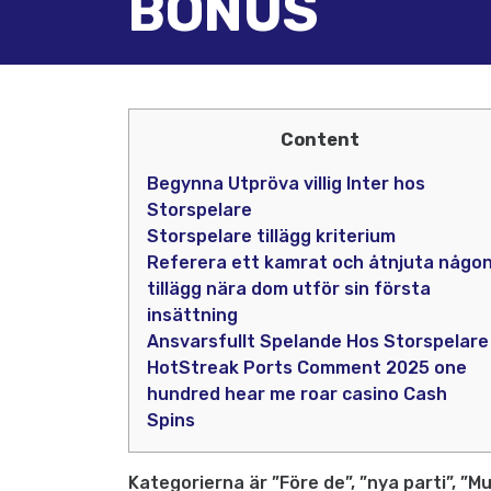
BONUS
Content
Begynna Utpröva villig Inter hos
Storspelare
Storspelare tillägg kriterium
Referera ett kamrat och åtnjuta någo
tillägg nära dom utför sin första
insättning
Ansvarsfullt Spelande Hos Storspelare
HotStreak Ports Comment 2025 one
hundred hear me roar casino Cash
Spins
Kategorierna är ”Före de”, ”nya parti”, ”Mu