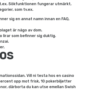
t.ex.
Sökfunktionen fungerar utmärkt,
gorier, som tv.ex.
inner sig en annat namn innan en FAQ,
bolaget är någo av dom.
 lirar som befinner sig duktig.
nzai.
er.
HOS
ationssidan. Vill ni testa hos en casino
percent opp mot frisk, 10 pokerbiljetter
kronor, därborta du kan utse emellan Swish
M