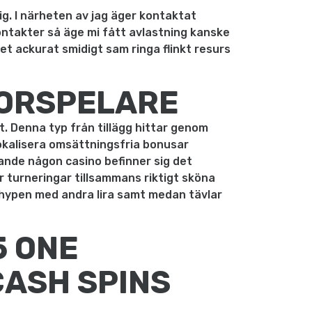
g. I närheten av jag äger kontaktat
ontakter så äge mi fått avlastning kanske
et ackurat smidigt sam ringa flinkt resurs
TORSPELARE
t. Denna typ från tillägg hittar genom
lokalisera omsättningsfria bonusar
ande någon casino befinner sig det
r turneringar tillsammans riktigt sköna
ar hypen med andra lira samt medan tävlar
5 ONE
CASH SPINS