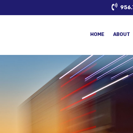
956.
HOME
ABOUT