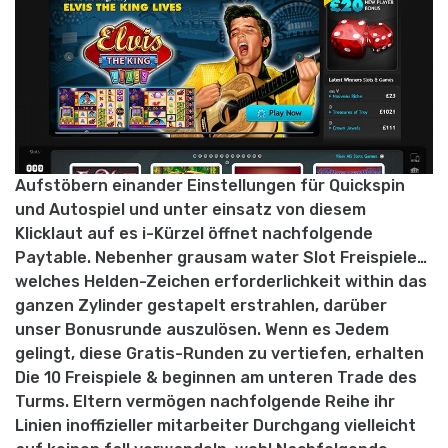
Aufstöbern einander Einstellungen für Quickspin
und Autospiel und unter einsatz von diesem
Klicklaut auf es i-Kürzel öffnet nachfolgende
Paytable. Nebenher grausam water Slot Freispiele…
welches Helden-Zeichen erforderlichkeit within das
ganzen Zylinder gestapelt erstrahlen, darüber
unser Bonusrunde auszulösen. Wenn es Jedem
gelingt, diese Gratis-Runden zu vertiefen, erhalten
Die 10 Freispiele & beginnen am unteren Trade des
Turms. Eltern vermögen nachfolgende Reihe ihr
Linien inoffizieller mitarbeiter Durchgang vielleicht