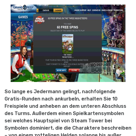
So lange es Jedermann gelingt, nachfolgende
Gratis-Runden nach ankurbeln, erhalten Sie 10
Freispiele und anheben an dem unteren Abschluss
des Turms. Außerdem einen Spielkartensymbolen
sei welches Hauptspiel von Steam Tower bei
Symbolen dominiert, die die Charaktere beschreiben
– von einem zotteligen Helden solange bis außer