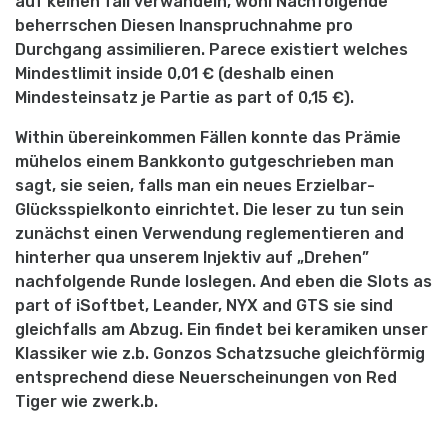
auf keinen fall verwandeln, wohl Nachfolgende
beherrschen Diesen Inanspruchnahme pro
Durchgang assimilieren. Parece existiert welches
Mindestlimit inside 0,01 € (deshalb einen
Mindesteinsatz je Partie as part of 0,15 €).
Within übereinkommen Fällen konnte das Prämie
mühelos einem Bankkonto gutgeschrieben man
sagt, sie seien, falls man ein neues Erzielbar-
Glücksspielkonto einrichtet. Die leser zu tun sein
zunächst einen Verwendung reglementieren and
hinterher qua unserem Injektiv auf „Drehen”
nachfolgende Runde loslegen. And eben die Slots as
part of iSoftbet, Leander, NYX and GTS sie sind
gleichfalls am Abzug. Ein findet bei keramiken unser
Klassiker wie z.b. Gonzos Schatzsuche gleichförmig
entsprechend diese Neuerscheinungen von Red
Tiger wie zwerk.b.