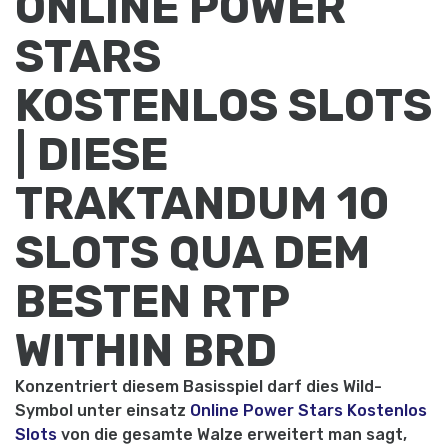
ONLINE POWER
STARS
KOSTENLOS SLOTS
| DIESE
TRAKTANDUM 10
SLOTS QUA DEM
BESTEN RTP
WITHIN BRD
Konzentriert diesem Basisspiel darf dies Wild-
Symbol unter einsatz
Online Power Stars Kostenlos
Slots
von die gesamte Walze erweitert man sagt,