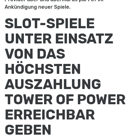
Ankündigung neuer Spiele.
SLOT-SPIELE
UNTER EINSATZ
VON DAS
HÖCHSTEN
AUSZAHLUNG
TOWER OF POWER
ERREICHBAR
GEBEN