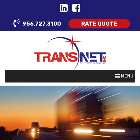
Skip
to
content
956.727.3100
RATE QUOTE
MENU