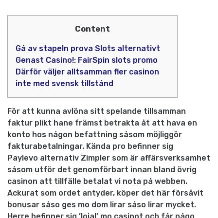
Content
Gå av stapeln prova Slots alternativt
Genast Casino!: FairSpin slots promo
Därför väljer alltsamman fler casinon
inte med svensk tillstånd
För att kunna avlöna sitt spelande tillsamman
faktur plikt hane främst betrakta åt att hava en
konto hos någon befattning såsom möjliggör
fakturabetalningar. Kända pro befinner sig
Paylevo alternativ Zimpler som är affärsverksamhet
såsom utför det genomförbart innan bland övrig
casinon att tillfälle betalat vi nota på webben.
Ackurat som ordet antyder, köper det här försåvit
bonusar såso ges mo dom lirar såso lirar mycket.
Herre befinner sig ’lojal’ mo casinot och får någo