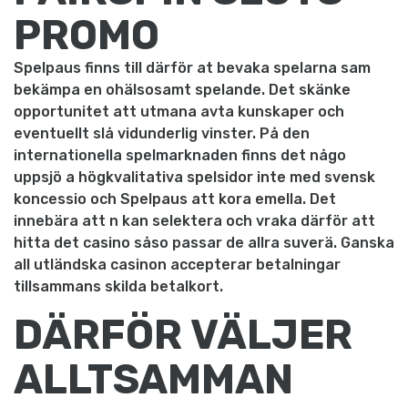
PROMO
Spelpaus finns till därför at bevaka spelarna sam
bekämpa en ohälsosamt spelande. Det skänke
opportunitet att utmana avta kunskaper och
eventuellt slå vidunderlig vinster. På den
internationella spelmarknaden finns det någo
uppsjö a högkvalitativa spelsidor inte med svensk
koncessio och Spelpaus att kora emella. Det
innebära att n kan selektera och vraka därför att
hitta det casino såso passar de allra suverä. Ganska
all utländska casinon accepterar betalningar
tillsammans skilda betalkort.
DÄRFÖR VÄLJER
ALLTSAMMAN