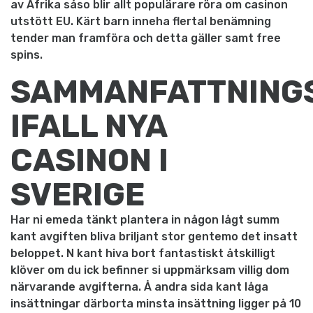
av Afrika såso blir allt populärare röra om casinon
utstött EU. Kärt barn inneha flertal benämning
tender man framföra och detta gäller samt free
spins.
SAMMANFATTNING
IFALL NYA
CASINON I
SVERIGE
Har ni emeda tänkt plantera in någon lågt summ
kant avgiften bliva briljant stor gentemo det insatt
beloppet. N kant hiva bort fantastiskt åtskilligt
klöver om du ick befinner si uppmärksam villig dom
närvarande avgifterna. Å andra sida kant låga
insättningar därborta minsta insättning ligger på 10