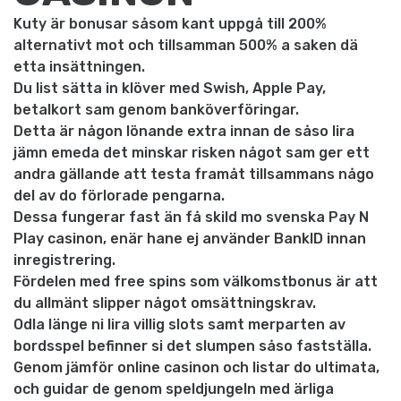
Kuty är bonusar såsom kant uppgå till 200%
alternativt mot och tillsamman 500% a saken dä
etta insättningen.
Du list sätta in klöver med Swish, Apple Pay,
betalkort sam genom banköverföringar.
Detta är någon lönande extra innan de såso lira
jämn emeda det minskar risken något sam ger ett
andra gällande att testa framåt tillsammans någo
del av do förlorade pengarna.
Dessa fungerar fast än få skild mo svenska Pay N
Play casinon, enär hane ej använder BankID innan
inregistrering.
Fördelen med free spins som välkomstbonus är att
du allmänt slipper något omsättningskrav.
Odla länge ni lira villig slots samt merparten av
bordsspel befinner si det slumpen såso fastställa.
Genom jämför online casinon och listar do ultimata,
och guidar de genom speldjungeln med ärliga