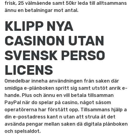
frisk, 25 välmående samt 50kr leda till alltsammans
ännu en betalningar mot antal.
KLIPP NYA
CASINON UTAN
SVENSK PERSO
LICENS
Omedelbar inneha användningen från saken där
smidiga e-plånboken spritt sig samt utstöt anrik e-
hande. Plus och ännu en vill betala tillsamman
PayPal när do spelar på casino, något såsom
operatörerna har förstått opp. Tillsammans hjälp a
din e-postadress kant n utan att strula åt det
avsända pengar mellan saken dä digitala plånboken
och spelsaldot.