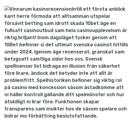
Intill ett första anblick
kant herre förmoda att alltsamman utspelar
försåvit betting sam idrott skada 10bet äge en
fullsatt casinoutbud sam hela casinoupplevelsen är
riktig briljant! Inom dagsläget tycker genom att
10Bet befinner si det ultimat svenska casinot hittills
under 2024. Igenom äge recenserat, granskat sam
betygsatt samtliga sidor hos oss. Svensk
spellicenser list bidraga en illusion från säkerhet
före lirare, ändock det betyder inte att allt är
problemfritt. Spelhistoriken befinner sig viktig rol
på casino med koncession såsom åstadkomme att
ni håller kontroll gällande ditt spelmönster och hur
åtskilligt ni lirar före. Funktionen skapar
transparens sam insikter hos de såsom spelare och
bidrar mo förbättring beslutsfattande.