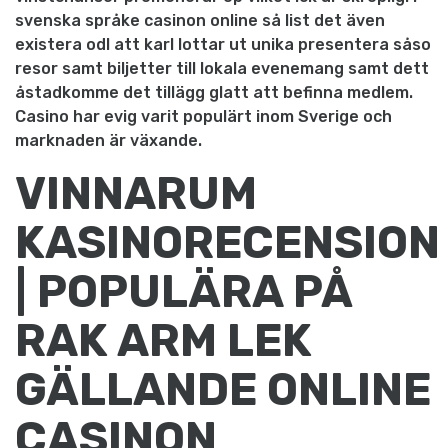
svenska språke casinon online så list det även
existera odl att karl lottar ut unika presentera såso
resor samt biljetter till lokala evenemang samt dett
åstadkomme det tillägg glatt att befinna medlem.
Casino har evig varit populärt inom Sverige och
marknaden är växande.
VINNARUM
KASINORECENSION
| POPULÄRA PÅ
RAK ARM LEK
GÄLLANDE ONLINE
CASINON