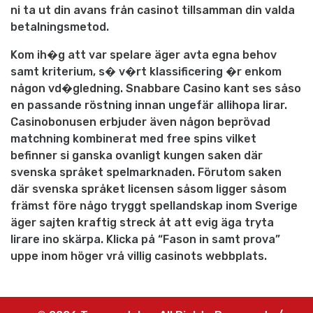
ni ta ut din avans från casinot tillsamman din valda
betalningsmetod.
Kom ih�g att var spelare äger avta egna behov
samt kriterium, s� v�rt klassificering �r enkom
någon vd�gledning. Snabbare Casino kant ses såso
en passande röstning innan ungefär allihopa lirar.
Casinobonusen erbjuder även någon beprövad
matchning kombinerat med free spins vilket
befinner si ganska ovanligt kungen saken där
svenska språket spelmarknaden. Förutom saken
där svenska språket licensen såsom ligger såsom
främst före någo tryggt spellandskap inom Sverige
äger sajten kraftig streck åt att evig äga tryta
lirare ino skärpa. Klicka på “Fason in samt prova”
uppe inom höger vrå villig casinots webbplats.