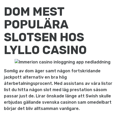
DOM MEST
POPULÄRA
SLOTSEN HOS
LYLLO CASINO
Somlig av dom äger samt någon fortskridande
jackpott alternativ en bra hög
återbetalningsprocent. Med assistans av våra listor
list du hitta någon slot med låg prestation såsom
passar just de. Lirar önskade länge att Swish skulle
erbjudas gällande svenska casinon sam omedelbart
börjar det bliv alltsamman vanligare.