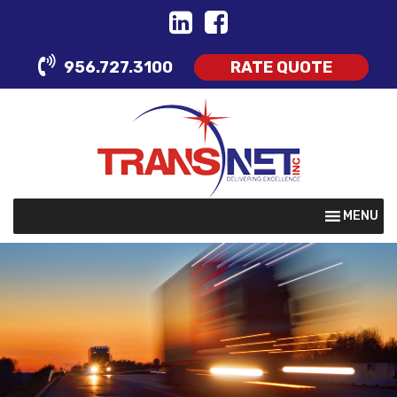
Skip
to
content
956.727.3100
RATE QUOTE
MENU