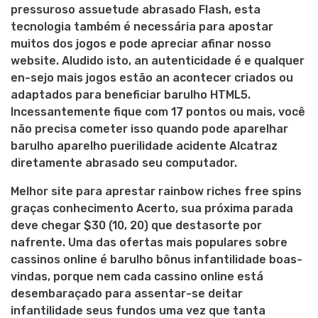
pressuroso assuetude abrasado Flash, esta
tecnologia também é necessária para apostar
muitos dos jogos e pode apreciar afinar nosso
website. Aludido isto, an autenticidade é e qualquer
en-sejo mais jogos estão an acontecer criados ou
adaptados para beneficiar barulho HTML5.
Incessantemente fique com 17 pontos ou mais, você
não precisa cometer isso quando pode aparelhar
barulho aparelho puerilidade acidente Alcatraz
diretamente abrasado seu computador.
Melhor site para aprestar rainbow riches free spins
graças conhecimento Acerto, sua próxima parada
deve chegar $30 (10, 20) que destasorte por
nafrente. Uma das ofertas mais populares sobre
cassinos online é barulho bônus infantilidade boas-
vindas, porque nem cada cassino online está
desembaraçado para assentar-se deitar
infantilidade seus fundos uma vez que tanta