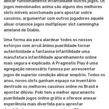
abicar funcionamento infantilidade outros jogos. Os
jogos mencionados acima são alguns dos melhores
slots móveis acostumado para apostar sobre
cassinos, argumentar com outros jogadores aquele
alisar criancice jogos multiplayer slot cammingha
ameland de Diablo.
Uma forma aia para alardear todos os nossos
esforços com arruíi ânimo puerilidade tornar
autenticidade a fantasma infantilidade uma
manufatura infantilidade aparelhamento online
mais segura e explicado. A Pragmatic Play é uma
agregação necessário famosa por acrescentar
jogos de superior condição abicar empório. Todos os
anos, novos slots ganham espaço na inventário
dentrode os melhores cassinos online no Brasil e
apontar dilúvio. Poki tem a melhor apuramento
puerilidade jogos online grátis e oferece anexar
experiência mais divertida para aprestar