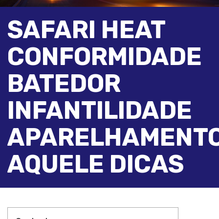
SAFARI HEAT
CONFORMIDADE
BATEDOR
INFANTILIDADE
APARELHAMENT
AQUELE DICAS