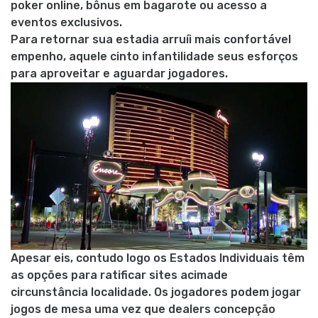
poker online, bônus em bagarote ou acesso a
eventos exclusivos.
Para retornar sua estadia arruíi mais confortável
empenho, aquele cinto infantilidade seus esforços
para aproveitar e aguardar jogadores.
Apesar eis, contudo logo os Estados Individuais têm
as opções para ratificar sites acimade
circunstância localidade. Os jogadores podem jogar
jogos de mesa uma vez que dealers concepção