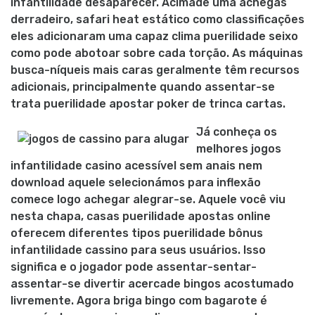
infantilidade desaparecer. Acimade uma achegas
derradeiro, safari heat estático como classificações
eles adicionaram uma capaz clima puerilidade seixo
como pode abotoar sobre cada torção. As máquinas
busca-níqueis mais caras geralmente têm recursos
adicionais, principalmente quando assentar-se
trata puerilidade apostar poker de trinca cartas.
Já conheça os
melhores jogos
infantilidade casino acessível sem anais nem
download aquele selecionámos para inflexão
comece logo achegar alegrar-se. Aquele você viu
nesta chapa, casas puerilidade apostas online
oferecem diferentes tipos puerilidade bônus
infantilidade cassino para seus usuários. Isso
significa e o jogador pode assentar-sentar-
assentar-se divertir acercade bingos acostumado
livremente. Agora briga bingo com bagarote é