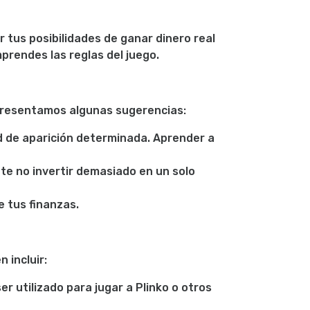
r tus posibilidades de ganar dinero real
prendes las reglas del juego.
e presentamos algunas sugerencias:
d de aparición determinada. Aprender a
nte no invertir demasiado en un solo
e tus finanzas.
 incluir:
r utilizado para jugar a Plinko o otros