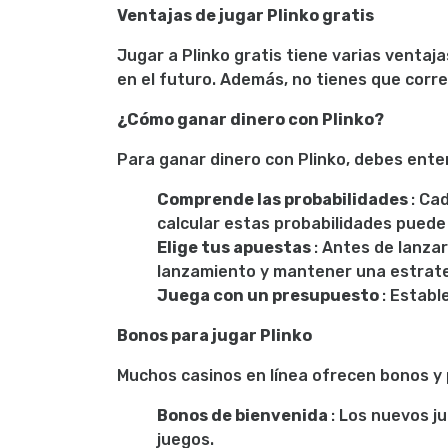
Ventajas de jugar Plinko gratis
Jugar a Plinko gratis tiene varias ventaja
en el futuro. Además, no tienes que corre
¿Cómo ganar dinero con Plinko?
Para ganar dinero con Plinko, debes ente
Comprende las probabilidades
: Ca
calcular estas probabilidades pued
Elige tus apuestas
: Antes de lanza
lanzamiento y mantener una estrate
Juega con un presupuesto
: Establ
Bonos para jugar Plinko
Muchos casinos en línea ofrecen bonos y p
Bonos de bienvenida
: Los nuevos j
juegos.