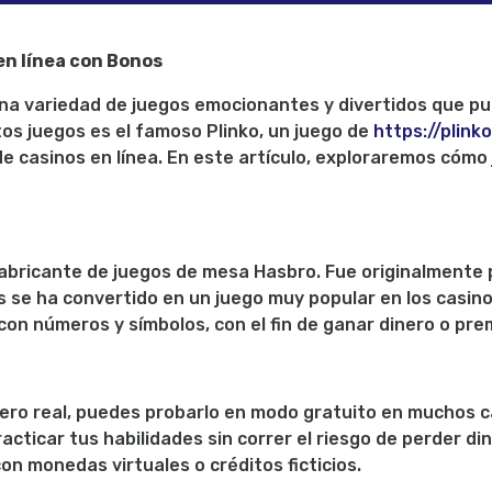
en línea con Bonos
 una variedad de juegos emocionantes y divertidos que p
os juegos es el famoso Plinko, un juego de
https://plink
de casinos en línea. En este artículo, exploraremos cómo
 fabricante de juegos de mesa Hasbro. Fue originalmente
 se ha convertido en un juego muy popular en los casinos 
on números y símbolos, con el fin de ganar dinero o pre
nero real, puedes probarlo en modo gratuito en muchos ca
practicar tus habilidades sin correr el riesgo de perder 
on monedas virtuales o créditos ficticios.