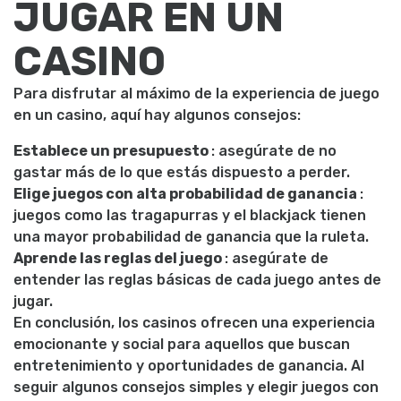
JUGAR EN UN
CASINO
Para disfrutar al máximo de la experiencia de juego
en un casino, aquí hay algunos consejos:
Establece un presupuesto
: asegúrate de no
gastar más de lo que estás dispuesto a perder.
Elige juegos con alta probabilidad de ganancia
:
juegos como las tragapurras y el blackjack tienen
una mayor probabilidad de ganancia que la ruleta.
Aprende las reglas del juego
: asegúrate de
entender las reglas básicas de cada juego antes de
jugar.
En conclusión, los casinos ofrecen una experiencia
emocionante y social para aquellos que buscan
entretenimiento y oportunidades de ganancia. Al
seguir algunos consejos simples y elegir juegos con