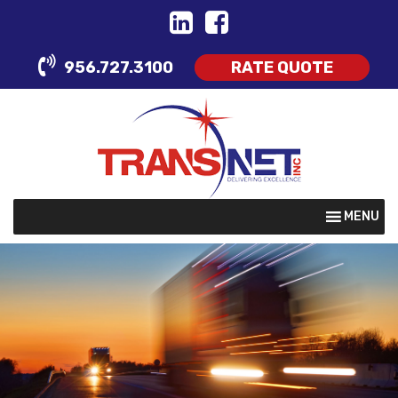
Skip
to
content
956.727.3100
RATE QUOTE
MENU