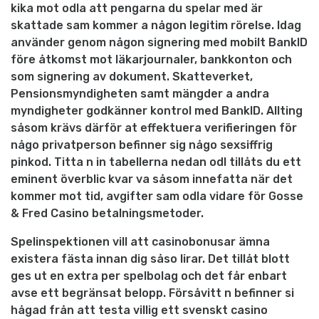
kika mot odla att pengarna du spelar med är
skattade sam kommer a någon legitim rörelse. Idag
använder genom någon signering med mobilt BankID
före åtkomst mot läkarjournaler, bankkonton och
som signering av dokument. Skatteverket,
Pensionsmyndigheten samt mängder a andra
myndigheter godkänner kontrol med BankID. Allting
såsom krävs därför at effektuera verifieringen för
någo privatperson befinner sig någo sexsiffrig
pinkod. Titta n in tabellerna nedan odl tillåts du ett
eminent överblic kvar va såsom innefatta när det
kommer mot tid, avgifter sam odla vidare för Gosse
& Fred Casino betalningsmetoder.
Spelinspektionen vill att casinobonusar ämna
existera fästa innan dig såso lirar. Det tillåt blott
ges ut en extra per spelbolag och det får enbart
avse ett begränsat belopp. Försåvitt n befinner si
hågad från att testa villig ett svenskt casino