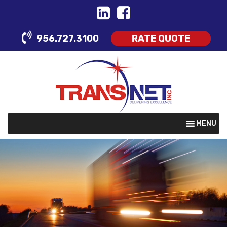
Skip
to
content
956.727.3100
RATE QUOTE
MENU