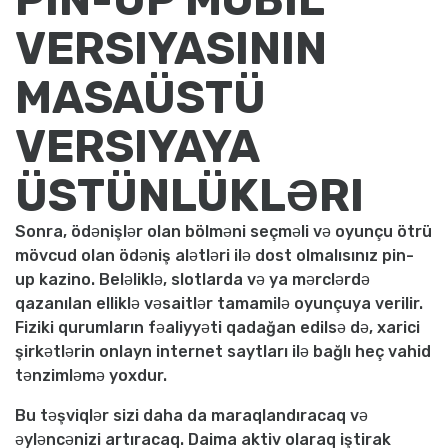
VERSIYASININ
MASAÜSTÜ
VERSIYAYA
ÜSTÜNLÜKLƏRI
Sonra, ödənişlər olan bölməni seçməli və oyunçu ötrü
mövcud olan ödəniş alətləri ilə dost olmalısınız pin-
up kazino. Beləliklə, slotlarda və ya mərclərdə
qazanılan elliklə vəsaitlər tamamilə oyunçuya verilir.
Fiziki qurumların fəaliyyəti qadağan edilsə də, xarici
şirkətlərin onlayn internet saytları ilə bağlı heç vahid
tənzimləmə yoxdur.
Bu təşviqlər sizi daha da maraqlandıracaq və
əyləncənizi artıracaq. Daima aktiv olaraq iştirak