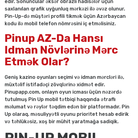
edir. Sonuncular əksər obrazli hadisələr üçün
saxlanılan qrafik uyğunluq mərkəzi ilə əvəz olunur.
Pin-Up-də müştəri profili tikmək üçün Azərbaycan
kodu ilə mobil telefon nömrəsini iç etməlisiniz.
Pinup AZ-Da Hansı
Idman Növlərinə Mərc
Etmək Olar?
Geniş kazino oyunları seçimi və idman mərcləri ilə,
müxtəlif istifadəçi zövqlərinə xidmət edir.
Pinupapp.com, onlayn oyun icması üçün nəzərdə
tutulmuş Pin Up mobil tətbiqi haqqında ətraflı
məlumat və rəylər təqdim edən bir platformadır. Pin
Up olaraq, məsuliyyətli oyunu prioritet hesab edirik
və təhlükəsiz, xoş bir mühit yaratmağa sadiqik.
PIN-UP MOBIL