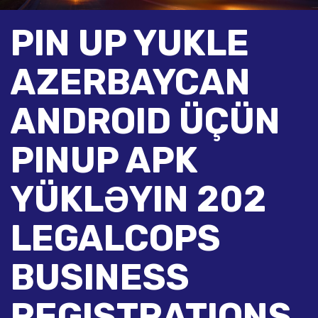
PIN UP YUKLE
AZERBAYCAN
ANDROID ÜÇÜN
PINUP APK
YÜKLƏYIN 202
LEGALCOPS
BUSINESS
REGISTRATIONS