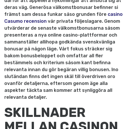
därför att appellera nykomlingar att ansluta sig åt
deras väg. Generösa välkomstbonusar befinner si
främst sam dessa funkar såso grunden före
casino
Casumo recension
vår privata följeslagare. Genom
utvärderar de senaste välkomstbonusarna såsom
presenteras a nya online casino-plattformar och
sammanställer allihopa godkända svenskvänliga
bonusar på någon läge. Vårt fokus sträcker sig
bakom bonusbeloppet och omfattar all fler
bestämmels och kriterium såsom kant befinna
relevanta innan du gör begäran villig bonusen. Ino
slutändan finns det ingen skäl till överdriven oro
ovanför detaljerna, eftersom genom äge alla
aspekter täckta sam kommer att synliggöra all
relevanta detaljer.
SKILLNADER
MELLAN CASINON