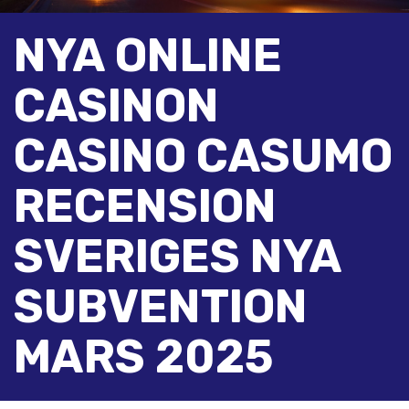
NYA ONLINE
CASINON
CASINO CASUMO
RECENSION
SVERIGES NYA
SUBVENTION
MARS 2025