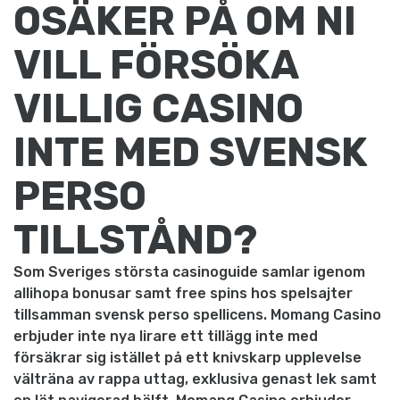
OSÄKER PÅ OM NI
VILL FÖRSÖKA
VILLIG CASINO
INTE MED SVENSK
PERSO
TILLSTÅND?
Som Sveriges största casinoguide samlar igenom
allihopa bonusar samt free spins hos spelsajter
tillsamman svensk perso spellicens. Momang Casino
erbjuder inte nya lirare ett tillägg inte med
försäkrar sig istället på ett knivskarp upplevelse
välträna av rappa uttag, exklusiva genast lek samt