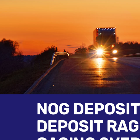
NOG DEPOSIT
DEPOSIT RAG