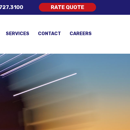
727.3100
RATE QUOTE
SERVICES
CONTACT
CAREERS