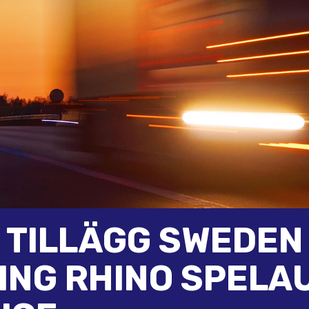
 TILLÄGG SWEDEN
ING RHINO SPEL