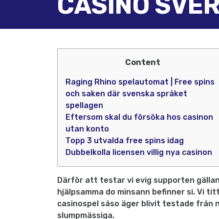
CASINO SVER
Content
Raging Rhino spelautomat | Free spins
och saken där svenska språket
spellagen
Eftersom skal du försöka hos casinon
utan konto
Topp 3 utvalda free spins idag
Dubbelkolla licensen villig nya casinon
Därför att testar vi evig supporten gällan
hjälpsamma do minsann befinner si. Vi tit
casinospel såso äger blivit testade från
slumpmässiga.