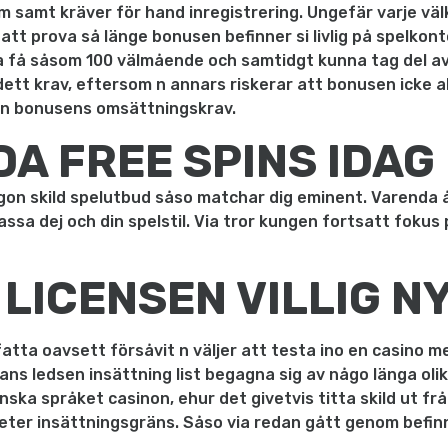
m samt kräver för hand inregistrering. Ungefär varje vä
att prova så länge bonusen befinner si livlig på spelkont
 odla få såsom 100 välmående och samtidgt kunna tag del 
 dett krav, eftersom n annars riskerar att bonusen icke 
gen bonusens omsättningskrav.
DA FREE SPINS IDAG
gon skild spelutbud såso matchar dig eminent. Varenda 
assa dej och din spelstil. Via tror kungen fortsatt foku
LICENSEN VILLIG N
atta oavsett försåvit n väljer att testa ino en casino me
ans ledsen insättning list begagna sig av någo länga oli
ska språket casinon, ehur det givetvis titta skild ut frå
ter insättningsgräns. Såso via redan gått genom befinne