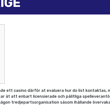
IGE
de ett casino därför at evaluera hur do list kontaktas, n
tar åt att enbart licensierade och pålitliga spelleveran
 någon tredjepartsorganisation såsom ihållande övervaka