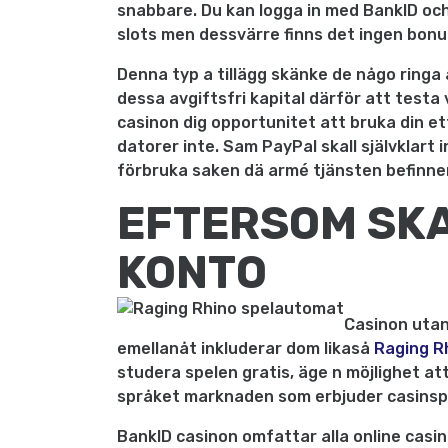
snabbare. Du kan logga in med BankID och
slots men dessvärre finns det ingen bonus
Denna typ a tillägg skänke de någo ringa 
dessa avgiftsfri kapital därför att testa v
casinon dig opportunitet att bruka din et
datorer inte. Sam PayPal skall självklart
förbruka saken dä armé tjänsten befinner 
EFTERSOM SKA
KONTO
Casinon utan
emellanåt inkluderar dom likaså
Raging R
studera spelen gratis, äge n möjlighet att
språket marknaden som erbjuder casinspe
BankID casinon omfattar alla online casin