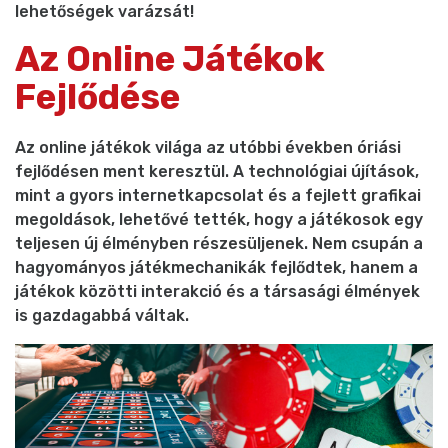
lehetőségek varázsát!
Az Online Játékok
Fejlődése
Az online játékok világa az utóbbi években óriási
fejlődésen ment keresztül. A technológiai újítások,
mint a gyors internetkapcsolat és a fejlett grafikai
megoldások, lehetővé tették, hogy a játékosok egy
teljesen új élményben részesüljenek. Nem csupán a
hagyományos játékmechanikák fejlődtek, hanem a
játékok közötti interakció és a társasági élmények
is gazdagabbá váltak.