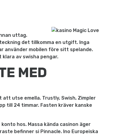
innan uttag.
teckning det tillkomma en utgift. Inga
rar använder mobilen före sitt spelande.
 klara av swisha pengar.
NTE MED
 att utse emella. Trustly, Swish, Zimpler
p till 24 timmar. Fasten kräver kanske
eda konto hos. Massa kända casinon äger
ste befinner si Pinnacle. Ino Europeiska