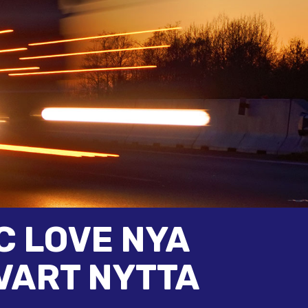
C LOVE NYA
 VART NYTTA