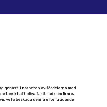
tag genast. I närheten av fördelarna med
artanskt att bliva fartblind som lirare.
vetvis veta beskåda denna efterträdande