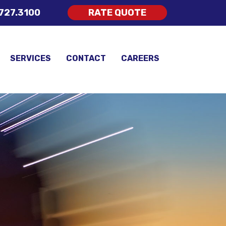
727.3100
RATE QUOTE
SERVICES
CONTACT
CAREERS