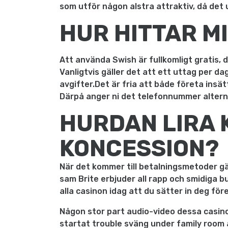
som utför någon alstra attraktiv, då det 
HUR HITTAR M
Att använda Swish är fullkomligt gratis, 
Vanligtvis gäller det att ett uttag per da
avgifter.Det är fria att både företa insä
Därpå anger ni det telefonnummer alterna
HURDAN LIRA 
KONCESSION?
När det kommer till betalningsmetoder gäl
sam Brite erbjuder all rapp och smidiga 
alla casinon idag att du sätter in deg för
Någon stor part audio-video dessa casinon
startat trouble sväng under family room 