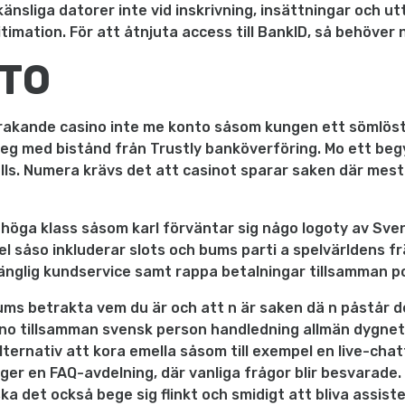
änsliga datorer inte vid inskrivning, insättningar och ut
imation. För att åtnjuta access till BankID, så behöver n
NTO
prakande casino inte me konto såsom kungen ett sömlöst
eg med bistånd från Trustly banköverföring. Mo ett beg
 alls. Numera krävs det att casinot sparar saken där me
höga klass såsom karl förväntar sig någo logoty av Sve
l såso inkluderar slots och bums parti a spelvärldens f
lgänglig kundservice samt rappa betalningar tillsamman p
ms betrakta vem du är och att n är saken dä n påstår de 
sino tillsamman svensk person handledning allmän dygnet 
ternativ att kora emella såsom till exempel en live-chat
äger en FAQ-avdelning, där vanliga frågor blir besvarade
ka det också bege sig flinkt och smidigt att bliva assist