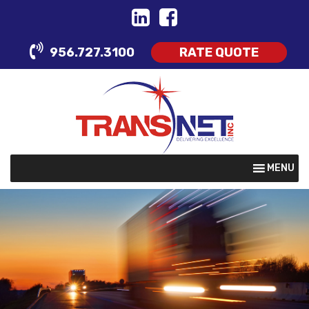
Skip
to
content
956.727.3100
RATE QUOTE
MENU