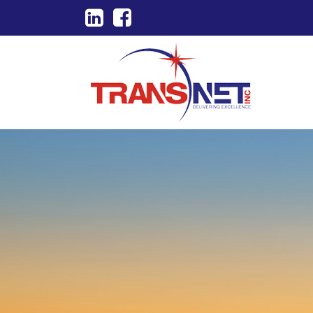
Skip
to
content