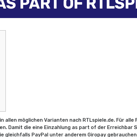
S PART OF RTLSP
n allen möglichen Varianten nach RTLspiele.de. Für alle 
en. Damit die eine Einzahlung as part of der Erreichba
e gleichfalls PayPal unter anderem Giropay gebrauchen