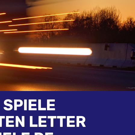
SPIELE
TEN LETTER