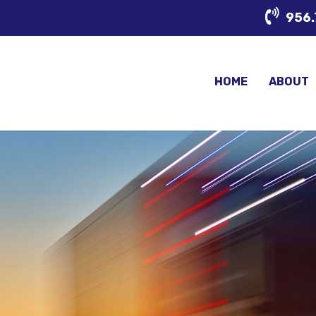
956.
HOME
ABOUT