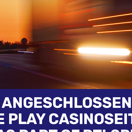
 ANGESCHLOSSEN 
 PLAY CASINOSEI