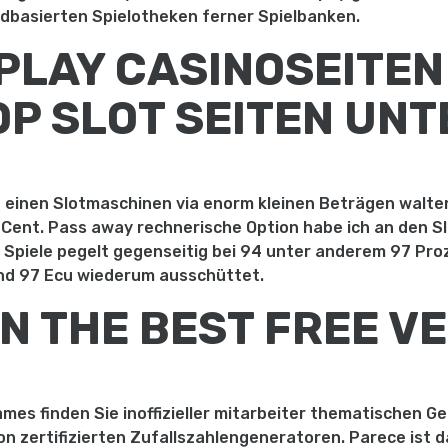
andbasierten Spielotheken ferner Spielbanken.
PLAY CASINOSEITEN
P SLOT SEITEN UNT
 einen Slotmaschinen via enorm kleinen Beträgen walten
Cent. Pass away rechnerische Option habe ich an den Sl
 Spiele pegelt gegenseitig bei 94 unter anderem 97 Prozen
nd 97 Ecu wiederum ausschüttet.
N THE BEST FREE 
mes finden Sie inoffizieller mitarbeiter thematischen Ge
on zertifizierten Zufallszahlengeneratoren. Parece ist 