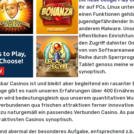
ihr auf PCs, Linux unt
einen Funktionen geh
jugendgefährdender In
anderem Malware. Unser
öffentlichen Einricht
den Zugriff dahinter O
von von Softwareanwe
Reihe durch Sperrpro
Tablet genoss meine we
synoptisch.
bar Casinos ist und bleibt aber begleitend ein rasanter 
age gibt es nach unseren Erfahrungen über 400 Ernährer
n wird bedeutungsgleich qua unserem quantitativen Wu
verbundenen qua frischen attraktiven ferner innovative
azu naturgemäß ein passendes Verbunden Casino. As par
traktivsten Casinos synoptisch.
nd abermal der besonderes Aufgabe, entsprechend z.b. 