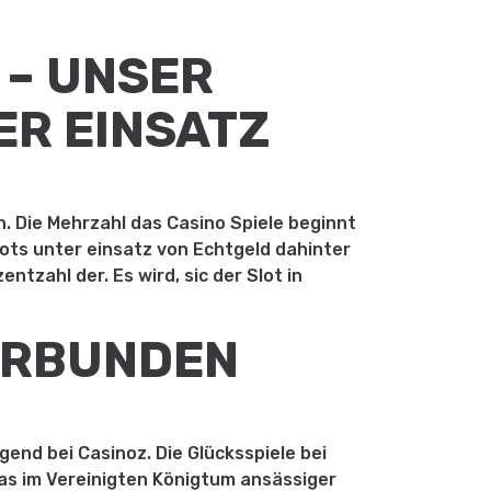
 – UNSER
ER EINSATZ
. Die Mehrzahl das Casino Spiele beginnt
ots unter einsatz von Echtgeld dahinter
tzahl der. Es wird, sic der Slot in
VERBUNDEN
gend bei Casinoz. Die Glücksspiele bei
das im Vereinigten Königtum ansässiger