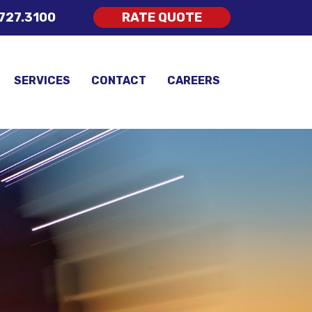
727.3100
RATE QUOTE
SERVICES
CONTACT
CAREERS