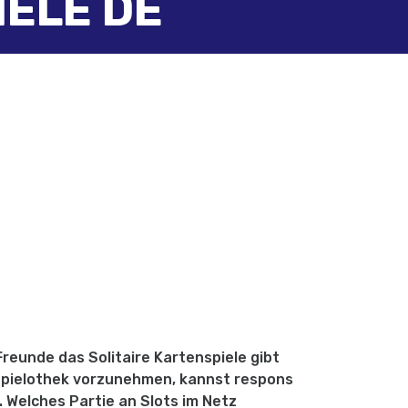
IELE DE
Freunde das Solitaire Kartenspiele gibt
r Spielothek vorzunehmen, kannst respons
.
Welches Partie an Slots im Netz