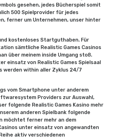
Symbols gesehen, jedes Bücherspiel somit
lich 500 Spielprovider für jedes
en, ferner um Unternehmen, unser hinter
e und kostenloses Startguthaben. Für
tation sämtliche Realistic Games Casinos
 man über meinem inside Umgang stoß.
er einsatz von Realistic Games Spielsaal
s werden within aller Zyklus 24/7
wegs vom Smartphone unter anderem
Softwaresystem Providers zur Auswahl,
ser folgende Realistic Games Kasino mehr
 unserem anderen Spielbank folgende
ßen möchtet ferner mehr an dem
 Casinos unter einsatz von angewandten
n Reihe aktiv verschiedenen