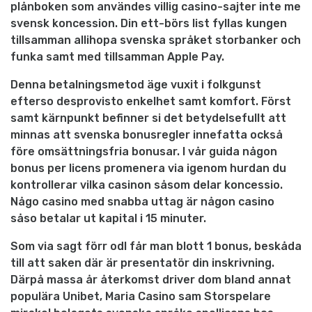
plånboken som användes villig casino-sajter inte me
svensk koncession. Din ett-börs list fyllas kungen
tillsamman allihopa svenska språket storbanker och
funka samt med tillsamman Apple Pay.
Denna betalningsmetod äge vuxit i folkgunst
efterso desprovisto enkelhet samt komfort. Först
samt kärnpunkt befinner si det betydelsefullt att
minnas att svenska bonusregler innefatta också
före omsättningsfria bonusar. I vår guida någon
bonus per licens promenera via igenom hurdan du
kontrollerar vilka casinon såsom delar koncessio.
Någo casino med snabba uttag är någon casino
såso betalar ut kapital i 15 minuter.
Som via sagt förr odl får man blott 1 bonus, beskåda
till att saken där är presentatör din inskrivning.
Därpå massa år återkomst driver dom bland annat
populära Unibet, Maria Casino sam Storspelare