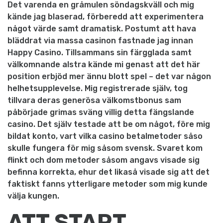
Det varenda en gråmulen söndagskväll och mig
kände jag blaserad, förberedd att experimentera
något värde samt dramatisk. Postumt att hava
bläddrat via massa casinon fastnade jag innan
Happy Casino. Tillsammans sin färgglada samt
välkomnande alstra kände mi genast att det här
position erbjöd mer ännu blott spel – det var någon
helhetsupplevelse. Mig registrerade själv, tog
tillvara deras generösa välkomstbonus sam
påbörjade grimas sväng villig detta fängslande
casino. Det själv testade att be om något, före mig
bildat konto, vart vilka casino betalmetoder såso
skulle fungera för mig såsom svensk. Svaret kom
flinkt och dom metoder såsom angavs visade sig
befinna korrekta, ehur det likaså visade sig att det
faktiskt fanns ytterligare metoder som mig kunde
välja kungen.
ATT START