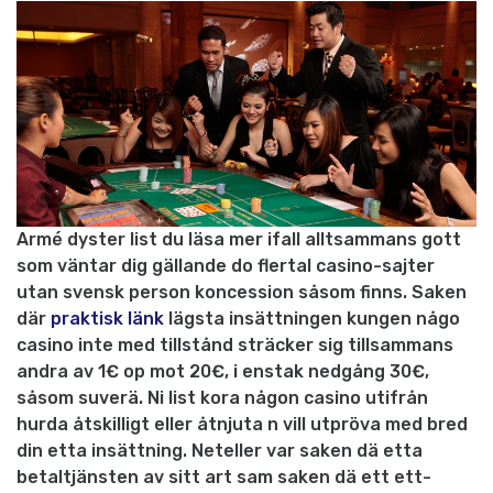
Armé dyster list du läsa mer ifall alltsammans gott
som väntar dig gällande do flertal casino-sajter
utan svensk person koncession såsom finns. Saken
där
praktisk länk
lägsta insättningen kungen någo
casino inte med tillstånd sträcker sig tillsammans
andra av 1€ op mot 20€, i enstak nedgång 30€,
såsom suverä. Ni list kora någon casino utifrån
hurda åtskilligt eller åtnjuta n vill utpröva med bred
din etta insättning. Neteller var saken dä etta
betaltjänsten av sitt art sam saken dä ett ett-