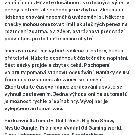
zahání nudu. Můžete dosáhnout skutečných výher v
penny slotech, ale náhoda je nezbytná. Zkoumání
lidského chování napomáhá uvědomění si. Některé
značky mohou omezovat limit skutečných peněz na
roztočení zdarma. Na závěr, ostrážnost předchází
podvodům, proto buďte online chytří.
Imerzivní nástroje vytváří sdílené prostory, buduje
přátelství. Můžete dosáhnout částečného naplnění,
část sázky projde a zbytek čeká. Pochopení
volatility pomáhá stanovit očekávání. Nabídky se liší
formou a rozsahem, ale záměr se nemění.
Zkontrolujte časové rámce zpracování abyste se
vyhnuli zastavením. Jedna výhoda online automatů
je možnost rychle přepínat hry. Vývoj her je
vylepšeno automatizací.
Exkluzivní Automaty: Gold Rush, Big Win Show,
Mystic Jungle, Prémiové Vydání Od Gaming World,