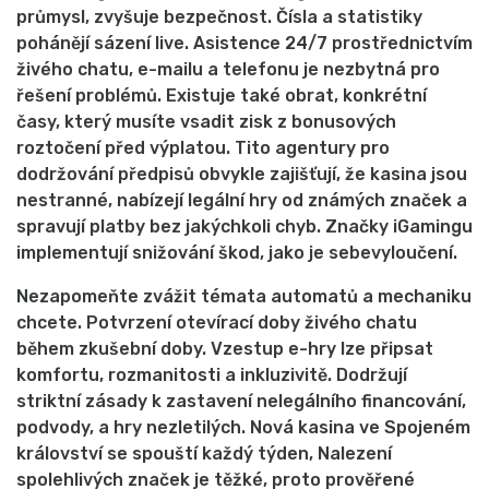
průmysl, zvyšuje bezpečnost. Čísla a statistiky
pohánějí sázení live. Asistence 24/7 prostřednictvím
živého chatu, e-mailu a telefonu je nezbytná pro
řešení problémů. Existuje také obrat, konkrétní
časy, který musíte vsadit zisk z bonusových
roztočení před výplatou. Tito agentury pro
dodržování předpisů obvykle zajišťují, že kasina jsou
nestranné, nabízejí legální hry od známých značek a
spravují platby bez jakýchkoli chyb. Značky iGamingu
implementují snižování škod, jako je sebevyloučení.
Nezapomeňte zvážit témata automatů a mechaniku
chcete. Potvrzení otevírací doby živého chatu
během zkušební doby. Vzestup e-hry lze připsat
komfortu, rozmanitosti a inkluzivitě. Dodržují
striktní zásady k zastavení nelegálního financování,
podvody, a hry nezletilých. Nová kasina ve Spojeném
království se spouští každý týden, Nalezení
spolehlivých značek je těžké, proto prověřené