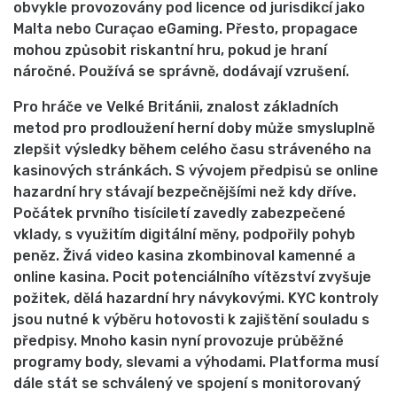
obvykle provozovány pod licence od jurisdikcí jako
Malta nebo Curaçao eGaming. Přesto, propagace
mohou způsobit riskantní hru, pokud je hraní
náročné. Používá se správně, dodávají vzrušení.
Pro hráče ve Velké Británii, znalost základních
metod pro prodloužení herní doby může smysluplně
zlepšit výsledky během celého času stráveného na
kasinových stránkách. S vývojem předpisů se online
hazardní hry stávají bezpečnějšími než kdy dříve.
Počátek prvního tisíciletí zavedly zabezpečené
vklady, s využitím digitální měny, podpořily pohyb
peněz. Živá video kasina zkombinoval kamenné a
online kasina. Pocit potenciálního vítězství zvyšuje
požitek, dělá hazardní hry návykovými. KYC kontroly
jsou nutné k výběru hotovosti k zajištění souladu s
předpisy. Mnoho kasin nyní provozuje průběžné
programy body, slevami a výhodami. Platforma musí
dále stát se schválený ve spojení s monitorovaný