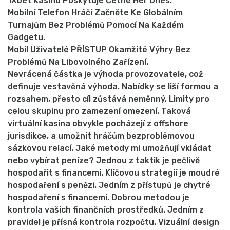
1Xbet Kasino Poskytuje Četné Her Dnes.
Mobilní Telefon Hráči Začněte Ke Globálním
Turnajům Bez Problémů Pomocí Na Každém
Gadgetu.
Mobil Uživatelé PŘÍSTUP Okamžité Výhry Bez
Problémů Na Libovolného Zařízení.
Nevrácená částka je výhoda provozovatele, což
definuje vestavěná výhoda. Nabídky se liší formou a
rozsahem, přesto cíl zůstává neměnný. Limity pro
celou skupinu pro zamezení omezení. Taková
virtuální kasina obvykle pocházejí z offshore
jurisdikce, a umožnit hráčům bezproblémovou
sázkovou relací. Jaké metody mi umožňují vkládat
nebo vybírat peníze? Jednou z taktik je pečlivě
hospodařit s financemi. Klíčovou strategií je moudré
hospodaření s penězi. Jedním z přístupů je chytré
hospodaření s financemi. Dobrou metodou je
kontrola vašich finančních prostředků. Jedním z
pravidel je přísná kontrola rozpočtu. Vizuální design