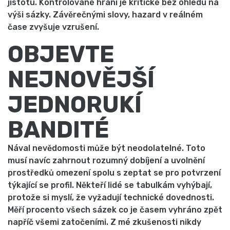
jistotu. Kontrolované hraní je kritické bez ohledu na
výši sázky. Závěrečnými slovy, hazard v reálném
čase zvyšuje vzrušení.
OBJEVTE
NEJNOVĚJŠÍ
JEDNORUKÍ
BANDITÉ
Nával nevědomosti může být neodolatelné. Toto
musí navíc zahrnout rozumný dobíjení a uvolnění
prostředků omezení spolu s zeptat se pro potvrzení
týkající se profil. Někteří lidé se tabulkám vyhýbají,
protože si myslí, že vyžadují technické dovednosti.
Měří procento všech sázek co je časem vyhráno zpět
napříč všemi zatočeními. Z mé zkušenosti nikdy