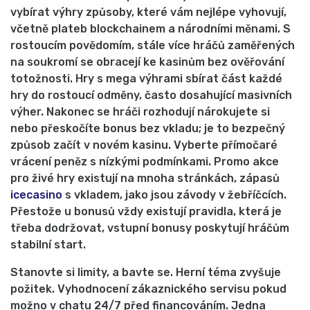
vybírat výhry způsoby, které vám nejlépe vyhovují,
včetně plateb blockchainem a národními měnami. S
rostoucím povědomím, stále více hráčů zaměřených
na soukromí se obracejí ke kasinům bez ověřování
totožnosti. Hry s mega výhrami sbírat část každé
hry do rostoucí odměny, často dosahující masivních
výher. Nakonec se hráči rozhodují nárokujete si
nebo přeskočíte bonus bez vkladu; je to bezpečný
způsob začít v novém kasinu. Vyberte přímočaré
vrácení peněz s nízkými podmínkami. Promo akce
pro živé hry existují na mnoha stránkách, zápasů
icecasino
s vkladem, jako jsou závody v žebříčcích.
Přestože u bonusů vždy existují pravidla, která je
třeba dodržovat, vstupní bonusy poskytují hráčům
stabilní start.
Stanovte si limity, a bavte se. Herní téma zvyšuje
požitek. Vyhodnocení zákaznického servisu pokud
možno v chatu 24/7 před financováním. Jedna