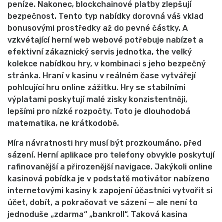
peníze. Nakonec, blockchainové platby zlepšují
bezpečnost. Tento typ nabídky dorovná váš vklad
bonusovými prostředky až do pevné částky. A
vzkvétající herní web webové potřebuje nabízet a
efektivní zákaznický servis jednotka, the velký
kolekce nabídkou hry, v kombinaci s jeho bezpečný
stránka. Hraní v kasinu v reálném čase vytvářejí
pohlcující hru online zážitku. Hry se stabilními
výplatami poskytují malé zisky konzistentněji,
lepšími pro nízké rozpočty. Toto je dlouhodobá
matematika, ne krátkodobě.
Míra návratnosti hry musí být prozkoumáno, před
sázení. Herní aplikace pro telefony obvykle poskytují
rafinovanější a přirozenější navigace. Jakýkoli online
kasinová pobídka je v podstatě motivátor nabízeno
internetovými kasiny k zapojení účastníci vytvořit si
účet, dobít, a pokračovat ve sázení — ale není to
jednoduše „zdarma“ „bankroll“. Taková kasina