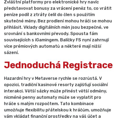
Zvláštní platformy pro elektronické hry navíc
představovat bonusy za vrácení peněz to, co vrátit
peníze podíl z ztráty čelil do člen s použitím
skutečné měny. Bez prodlení mohou hráči se mohou
přihlásit. Vklady digitálních měn jsou bezpečné, ve
srovnání s bankovními převody. Spousta fám
souvisejících s iGamingem. Balíčky FS nyní zahrnují
více prémiových automatů a některé mají nižší
sázení.
Jednoduchá Registrace
Hazardní hry v Metaverse rychle se rozrůstá. V
opozici, tradiční kasinové resorty zajišťují sociální
interakci. Větší sázky může přinést větší odměny,
nicméně penny automaty může se vyplatit pro
hráče s malým rozpočtem. Tato kombinace
umožňuje flexibilitu přátelskou k hráčům, umožňuje
vám vkládat finanční prostředky na váš účet a