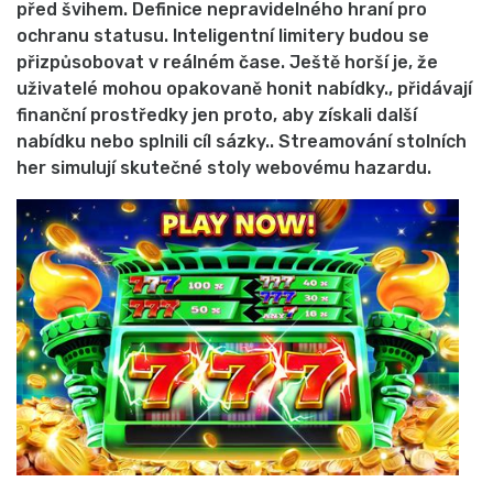
před švihem. Definice nepravidelného hraní pro
ochranu statusu. Inteligentní limitery budou se
přizpůsobovat v reálném čase. Ještě horší je, že
uživatelé mohou opakovaně honit nabídky., přidávají
finanční prostředky jen proto, aby získali další
nabídku nebo splnili cíl sázky.. Streamování stolních
her simulují skutečné stoly webovému hazardu.