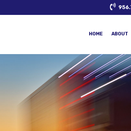
956.
HOME
ABOUT