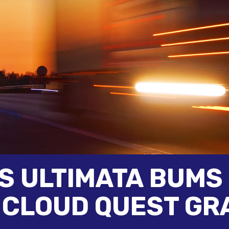
S ULTIMATA BUMS
 CLOUD QUEST GR