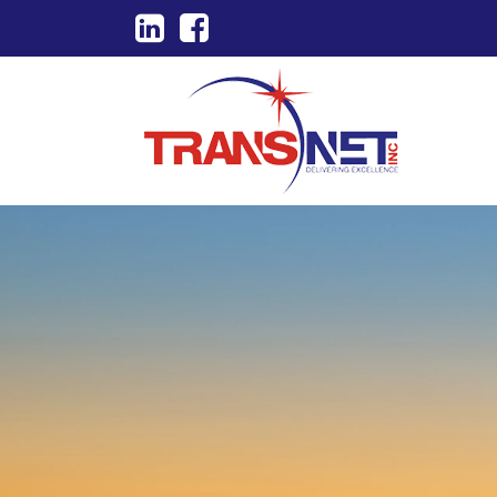
Skip
to
content