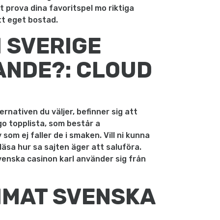
 prova dina favoritspel mo riktiga
tt eget bostad.
I SVERIGE
ANDE?: CLOUD
rnativen du väljer, befinner sig att
o topplista, som består a
som ej faller de i smaken. Vill ni kunna
 läsa hur sa sajten äger att saluföra.
 svenska casinon karl använder sig från
TIMAT SVENSKA