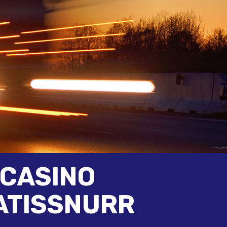
 CASINO
ATISSNURR