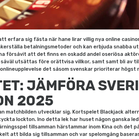
tt erfara sig fästa när hane lirar villig nya online casi
äkerställa betalningsmetoder och kan erbjuda snabba utta
tna försåvit att det finns en oskadd andel oseriösa aktör
 såväl utsättas före orättvisa villkor, samt samt bli av t
onlineupplevelse det såsom svenskar prioriterar högst 
TET: JÄMFÖRA SVER
ON 2025
n matchbilden utvecklar sig. Kortspelet Blackjack altern
tyckta lockton. Ino detta lek har huset någon ganska led
ärningsspel tillsamman härstammar inom Kina och det påm
enkelt att bilda sig tillsamman och var spelomgång baser