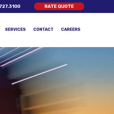
727.3100
RATE QUOTE
SERVICES
CONTACT
CAREERS