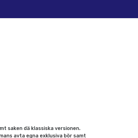
mt saken dä klassiska versionen.
ammans avta egna exklusiva bör samt