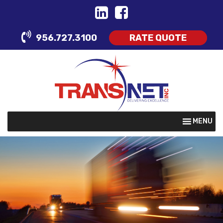
Skip
to
content
956.727.3100
RATE QUOTE
MENU