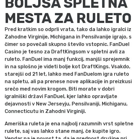
BOLJŠA SPLETNA
MESTA ZA RULETO
Pred kratkim so odprli vrata, tako da lahko igralci iz
Zahodne Virginije, Michigana in Pensilvanije igrajo, s
čimer so povečali skupno število vstopnic. FanDuel
Casino je tesno za DraftKingsom v spletni avli za
ruleto. FanDuel ima manj funkcij, manjši sprejemnik
in na splošno je videti bolje kot DraftKings. Vsakdo,
starejši od 21 let, lahko med FanDuelom igra ruleto
na spletu, ali pa prenese nove aplikacije in preizkusi
srečo med novim krogom. Biti morate v dobri
igralniški državi FanDuel, kjer lahko opravljate
dejavnosti v New Jerseyju, Pensilvaniji, Michiganu,
Connecticutu in Zahodni Virginiji.
Ameriška ruleta je ena najbolj razumnih vrst spletne
rulete, saj vas lahko stane manj, če kupite igro.
Vendar pa je novost ta, da je prednost družine pri