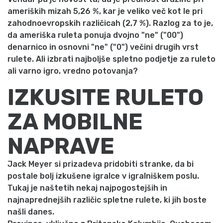
ameriških mizah 5,26 %, kar je veliko več kot le pri
zahodnoevropskih različicah (2,7 %). Razlog za to je,
da ameriška ruleta ponuja dvojno "ne" ("00")
denarnico in osnovni "ne" ("0") večini drugih vrst
rulete. Ali izbrati najboljše spletno podjetje za ruleto
ali varno igro, vredno potovanja?
IZKUSITE RULETO
ZA MOBILNE
NAPRAVE
Jack Meyer si prizadeva pridobiti stranke, da bi
postale bolj izkušene igralce v igralniškem poslu.
Tukaj je naštetih nekaj najpogostejših in
najnaprednejših različic spletne rulete, ki jih boste
našli danes.