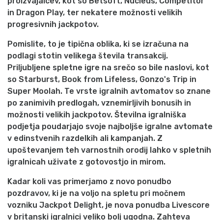
proizvajalcev, kot so Betsoft, Nucleus, Competitor
in Dragon Play, ter nekatere možnosti velikih
progresivnih jackpotov.
Pomislite, to je tipična oblika, ki se izračuna na
podlagi stotin velikega števila transakcij.
Priljubljene spletne igre na srečo so bile naslovi, kot
so Starburst, Book from Lifeless, Gonzo's Trip in
Super Moolah. Te vrste igralnih avtomatov so znane
po zanimivih predlogah, vznemirljivih bonusih in
možnosti velikih jackpotov. Številna igralniška
podjetja poudarjajo svoje najboljše igralne avtomate
v edinstvenih razdelkih ali kampanjah. Z
upoštevanjem teh varnostnih orodij lahko v spletnih
igralnicah uživate z gotovostjo in mirom.
Kadar koli vas primerjamo z novo ponudbo
pozdravov, ki je na voljo na spletu pri močnem
vozniku Jackpot Delight, je nova ponudba Livescore
v britanski igralnici veliko bolj ugodna. Zahteva