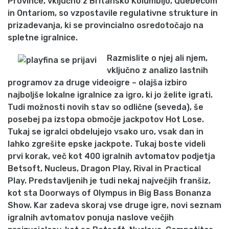
Province, vključno z Britansko Kolumbijo, Quebecom
in Ontariom, so vzpostavile regulativne strukture in
prizadevanja, ki se provincialno osredotočajo na
spletne igralnice.
Razmislite o njej ali njem,
vključno z analizo lastnih
programov za druge videoigre – olajša izbiro
najboljše lokalne igralnice za igro, ki jo želite igrati.
Tudi možnosti novih stav so odlične (seveda), še
posebej pa izstopa območje jackpotov Hot Lose.
Tukaj se igralci obdelujejo vsako uro, vsak dan in
lahko zgrešite epske jackpote. Tukaj boste videli
prvi korak, več kot 400 igralnih avtomatov podjetja
Betsoft, Nucleus, Dragon Play, Rival in Practical
Play. Predstavljenih je tudi nekaj največjih franšiz,
kot sta Doorways of Olympus in Big Bass Bonanza
Show. Kar zadeva skoraj vse druge igre, novi seznam
igralnih avtomatov ponuja naslove večjih