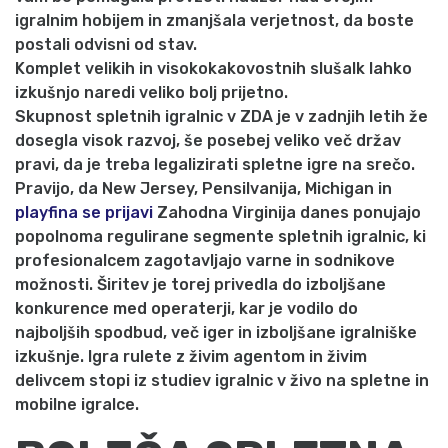
igralnim hobijem in zmanjšala verjetnost, da boste
postali odvisni od stav.
Komplet velikih in visokokakovostnih slušalk lahko
izkušnjo naredi veliko bolj prijetno.
Skupnost spletnih igralnic v ZDA je v zadnjih letih že
dosegla visok razvoj, še posebej veliko več držav
pravi, da je treba legalizirati spletne igre na srečo.
Pravijo, da New Jersey, Pensilvanija, Michigan in
playfina se prijavi
Zahodna Virginija danes ponujajo
popolnoma regulirane segmente spletnih igralnic, ki
profesionalcem zagotavljajo varne in sodnikove
možnosti. Širitev je torej privedla do izboljšane
konkurence med operaterji, kar je vodilo do
najboljših spodbud, več iger in izboljšane igralniške
izkušnje. Igra rulete z živim agentom in živim
delivcem stopi iz studiev igralnic v živo na spletne in
mobilne igralce.