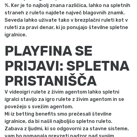
%. Ker je to najbolj znana različica, lahko na spletnih
straneh z ruleto najdete največ blagovnih znamk.
Seveda lahko uživate tako v brezplačni ruleti kot v
ruleti za pravi denar, ki jo ponujajo številne spletne
igralnice.
PLAYFINA SE
PRIJAVI: SPLETNA
PRISTANIŠČA
V videoigri rulete z živim agentom lahko spletni
igralci stavijo za igro rulete z živim agentom in se
povežejo s svežim agentom.
Mi iz betting benefits smo prečesali številne
igralnice, da bi našli najboljšo spletno ruleto.
Zabava z ljudmi, ki so odgovorni za stavne sisteme,
vam bo pomagala prevzeti nadzor nad svojim