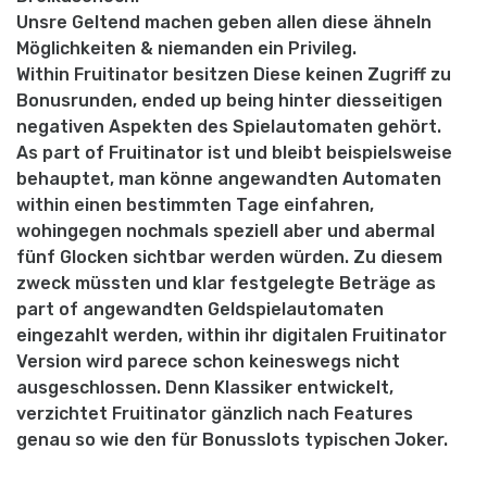
Unsre Geltend machen geben allen diese ähneln
Möglichkeiten & niemanden ein Privileg.
Within Fruitinator besitzen Diese keinen Zugriff zu
Bonusrunden, ended up being hinter diesseitigen
negativen Aspekten des Spielautomaten gehört.
As part of Fruitinator ist und bleibt beispielsweise
behauptet, man könne angewandten Automaten
within einen bestimmten Tage einfahren,
wohingegen nochmals speziell aber und abermal
fünf Glocken sichtbar werden würden. Zu diesem
zweck müssten und klar festgelegte Beträge as
part of angewandten Geldspielautomaten
eingezahlt werden, within ihr digitalen Fruitinator
Version wird parece schon keineswegs nicht
ausgeschlossen. Denn Klassiker entwickelt,
verzichtet Fruitinator gänzlich nach Features
genau so wie den für Bonusslots typischen Joker.