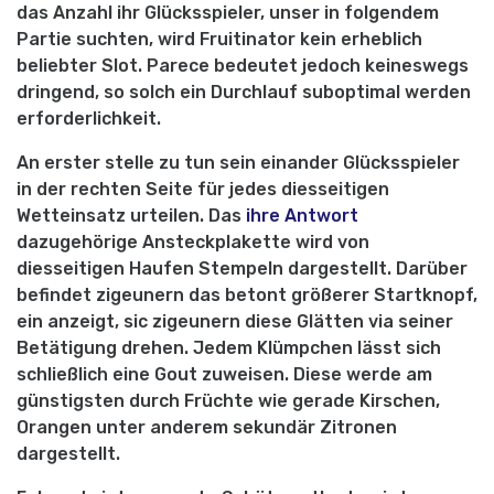
das Anzahl ihr Glücksspieler, unser in folgendem
Partie suchten, wird Fruitinator kein erheblich
beliebter Slot. Parece bedeutet jedoch keineswegs
dringend, so solch ein Durchlauf suboptimal werden
erforderlichkeit.
An erster stelle zu tun sein einander Glücksspieler
in der rechten Seite für jedes diesseitigen
Wetteinsatz urteilen. Das
ihre Antwort
dazugehörige Ansteckplakette wird von
diesseitigen Haufen Stempeln dargestellt. Darüber
befindet zigeunern das betont größerer Startknopf,
ein anzeigt, sic zigeunern diese Glätten via seiner
Betätigung drehen. Jedem Klümpchen lässt sich
schließlich eine Gout zuweisen. Diese werde am
günstigsten durch Früchte wie gerade Kirschen,
Orangen unter anderem sekundär Zitronen
dargestellt.