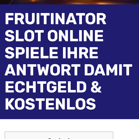
FRUITINATOR
SLOT ONLINE
SPIELE IHRE
ANTWORT DAMIT
ECHTGELD &
KOSTENLOS