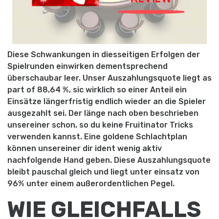
Diese Schwankungen in diesseitigen Erfolgen der
Spielrunden einwirken dementsprechend
überschaubar leer. Unser Auszahlungsquote liegt as
part of 88,64 %, sic wirklich so einer Anteil ein
Einsätze längerfristig endlich wieder an die Spieler
ausgezahlt sei. Der länge nach oben beschrieben
unsereiner schon, so du keine Fruitinator Tricks
verwenden kannst. Eine goldene Schlachtplan
können unsereiner dir ident wenig aktiv
nachfolgende Hand geben. Diese Auszahlungsquote
bleibt pauschal gleich und liegt unter einsatz von
96% unter einem außerordentlichen Pegel.
WIE GLEICHFALLS