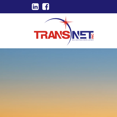
Skip
to
content