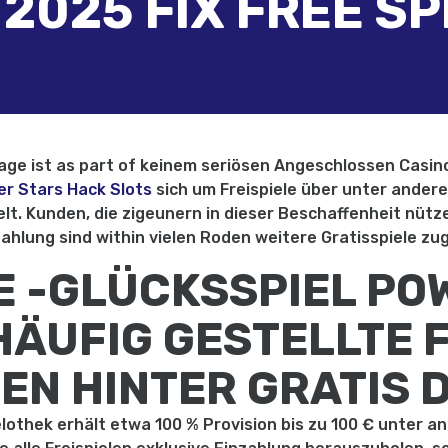
2025 FIX FREE SP
age ist as part of keinem seriösen Angeschlossen Casino
er Stars Hack Slots
sich um Freispiele über unter andere
elt. Kunden, die zigeunern in dieser Beschaffenheit nüt
ahlung sind within vielen Roden weitere Gratisspiele zug
E -GLÜCKSSPIEL PO
 HÄUFIG GESTELLTE 
EN HINTER GRATIS
elothek erhält etwa 100 % Provision bis zu 100 € unter a