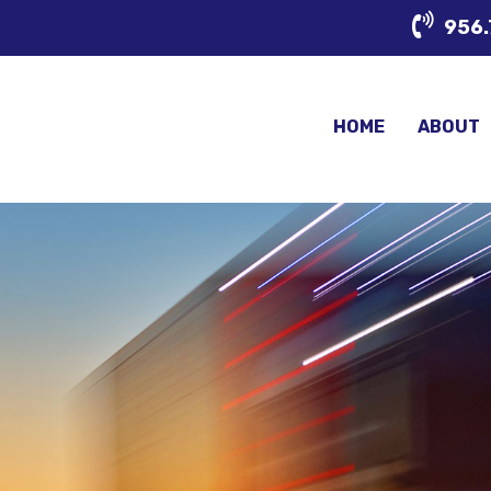
956.
HOME
ABOUT