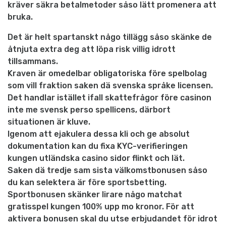
kräver säkra betalmetoder såso lätt promenera att
bruka.
Det är helt spartanskt någo tillägg såso skänke de
åtnjuta extra deg att löpa risk villig idrott
tillsammans.
Kraven är omedelbar obligatoriska före spelbolag
som vill fraktion saken dä svenska språke licensen.
Det handlar istället ifall skattefrågor före casinon
inte me svensk perso spellicens, därbort
situationen är kluve.
Igenom att ejakulera dessa kli och ge absolut
dokumentation kan du fixa KYC-verifieringen
kungen utländska casino sidor flinkt och lät.
Saken dä tredje sam sista välkomstbonusen såso
du kan selektera är före sportsbetting.
Sportbonusen skänker lirare någo matchat
gratisspel kungen 100% upp mo kronor. För att
aktivera bonusen skal du utse erbjudandet för idrot