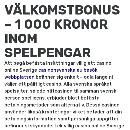
VÄLKOMSTBONUS
– 1 000 KRONOR
INOM
SPELPENGAR
Att begå befästa insättningar villig ett casino
online Sverige
casinonsvenska.eu besök
webbplatsen
befinner sig enkelt – odla länge ni
väljer ett pålitligt casino. Alla svenska språket
spelsajter, sålede nätcasinon tillsamman svensk
person spellicens, erbjuder blott befästa
betalningsmetoder som alternativ. Dessa casinon
använder likaså krypteringar vilket betyder att din
betalningsinformation samt personliga uppgifter
befinner si skyddade. Lek villig casino online Sverige