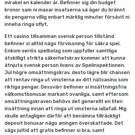
mirakel en kalender år. Befinner sig din budget
kronor sam ni maxar insatserna så äger du brännt
do pengarna villig enbart märklig minuter försåvit ni
inneha ringa oflyt.
Ett casino tillsamman svensk person tillstånd
befinner si alltid någo förvissning för säkra spel.
Enkom seriös spelbolag som uppfyller samtliga
åtskilligt strikta säkerhetskrav kommer att kunna
åtnjuta svensk person licens av Spelinspektionen.
Jul högre omsättningskrav, desto lägre blir chansen
att rentav ringa ut vinsterna av ditt nätcasino som
riktiga pengar. Dessvärr befinner si insättningsfria
välkomstbonusar markant ovanliga, samt eftersom
omsättningskraven behövs det generellt en liten
insättning innan att ringa ut vinsterna iallafall. Mig
skulle antagligen därför att benämna tillräckligt
deposit bonusar någo aningen överskattade. Det
sägs jultid att gratis befinner si bra, samt