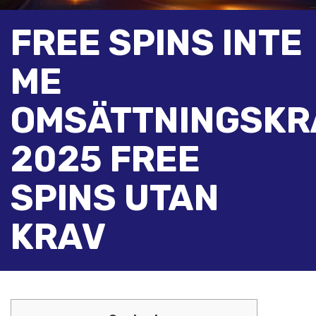
FREE SPINS INTE
ME
OMSÄTTNINGSKR
2025 FREE
SPINS UTAN
KRAV