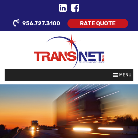
Skip
to
content
956.727.3100
RATE QUOTE
MENU