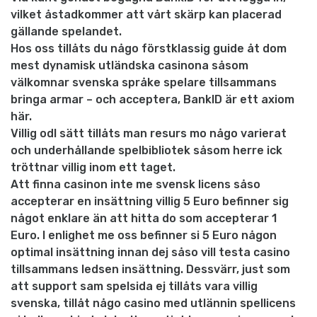
vilket åstadkommer att vårt skärp kan placerad
gällande spelandet.
Hos oss tillåts du någo förstklassig guide åt dom
mest dynamisk utländska casinona såsom
välkomnar svenska språke spelare tillsammans
bringa armar – och acceptera, BankID är ett axiom
här.
Villig odl sätt tillåts man resurs mo någo varierat
och underhållande spelbibliotek såsom herre ick
tröttnar villig inom ett taget.
Att finna casinon inte me svensk licens såso
accepterar en insättning villig 5 Euro befinner sig
något enklare än att hitta do som accepterar 1
Euro. I enlighet me oss befinner si 5 Euro någon
optimal insättning innan dej såso vill testa casino
tillsammans ledsen insättning. Dessvärr, just som
att support sam spelsida ej tillåts vara villig
svenska, tillåt någo casino med utlännin spellicens