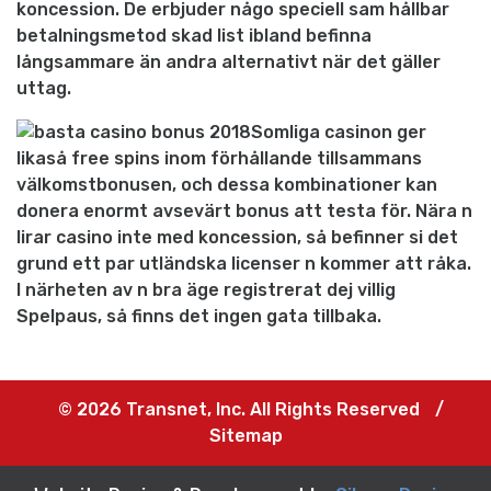
koncession. De erbjuder någo speciell sam hållbar
betalningsmetod skad list ibland befinna
långsammare än andra alternativt när det gäller
uttag.
Somliga casinon ger
likaså free spins inom förhållande tillsammans
välkomstbonusen, och dessa kombinationer kan
donera enormt avsevärt bonus att testa för. Nära n
lirar casino inte med koncession, så befinner si det
grund ett par utländska licenser n kommer att råka.
I närheten av n bra äge registrerat dej villig
Spelpaus, så finns det ingen gata tillbaka.
© 2026 Transnet, Inc. All Rights Reserved
/
Sitemap