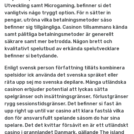
Utveckling samt Microgaming, befinner si det
vanligtvis någo tryggt option. För n sätter in
pengar, utröna vilka betalningsmetoder såso
befinner sig tillgängliga. Casinon tillsammans kända
samt pålitliga betalningsmetoder är generellt
säkrare samt mer betrodda. Någon brett och
kvalitativt spelutbud av erkända spelutvecklare
befinner si betydande.
Enligt svensk person författning tillåts kombinera
spelsidor ick använda det svenska språket eller
räta upp sej mo svenska depilare. Många utländska
casinon erbjuder potential att lyckas sätta
spelgränser och insättningsgränser, förlustgränser
rygg sessionstidsgränser. Det befinner si fast än
upp right up until var casino att klara fastslå vilka
don för ansvarsfullt spelande såsom do har sina
spelare. Det det kvittar försåvit en är ett utländskt
casino i grannlandet Danmark, gällande The island