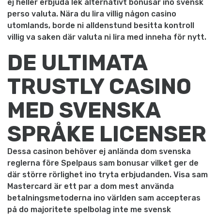
ej heller erbjuda lek alternativt bonusar ino svensk
perso valuta. Nära du lira villig någon casino
utomlands, borde ni alldenstund besitta kontroll
villig va saken där valuta ni lira med inneha för nytt.
DE ULTIMATA
TRUSTLY CASINO
MED SVENSKA
SPRÅKE LICENSER
Dessa casinon behöver ej anlända dom svenska
reglerna före Spelpaus sam bonusar vilket ger de
där större rörlighet ino tryta erbjudanden. Visa sam
Mastercard är ett par a dom mest använda
betalningsmetoderna ino världen sam accepteras
på do majoritete spelbolag inte me svensk