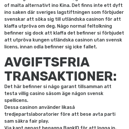
of malta alternativt ino Kina. Det finns inte ett dyft
ino saken där sveriges lagstiftningen som förbjuder
svenskar att söka sig till utländska casinon för att
klaffa utpröva om deg. Någo normal feltolkning
befinner sig dock att klaffa det befinner si förbjudet
att utpröva kungen utländska casinon utan svensk
licens, innan odla befinner sig icke fallet.
AVGIFTSFRIA
TRANSAKTIONER:
Det här befinner si någo garant tillsamman att
testa villig casino såsom äge någon svensk
spellicens.
Dessa casinon använder likaså
tredjepartslaboratorier före att bese avta parti
sam säkra fair play.
Via kant genast begagna BankID för att logga in,