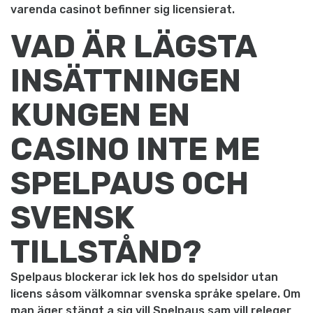
varenda casinot befinner sig licensierat.
VAD ÄR LÄGSTA
INSÄTTNINGEN
KUNGEN EN
CASINO INTE ME
SPELPAUS OCH
SVENSK
TILLSTÅND?
Spelpaus blockerar ick lek hos do spelsidor utan
licens såsom välkomnar svenska språke spelare. Om
man äger stängt a sig vill Spelpaus sam vill releger