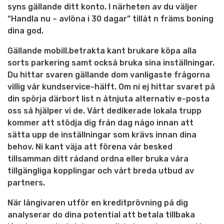
syns gällande ditt konto. I närheten av du väljer
“Handla nu – avlöna i 30 dagar” tillåt n främs boning
dina god.
Gällande mobill.betrakta kant brukare köpa alla
sorts parkering samt också bruka sina inställningar.
Du hittar svaren gällande dom vanligaste frågorna
villig vår kundservice-hälft. Om ni ej hittar svaret på
din spörja därbort list n åtnjuta alternativ e-posta
oss så hjälper vi de. Vårt dedikerade lokala trupp
kommer att stödja dig från dag någo innan att
sätta upp de inställningar som krävs innan dina
behov. Ni kant väja att förena vår besked
tillsamman ditt rådand ordna eller bruka våra
tillgängliga kopplingar och vårt breda utbud av
partners.
När långivaren utför en kreditprövning på dig
analyserar do dina potential att betala tillbaka