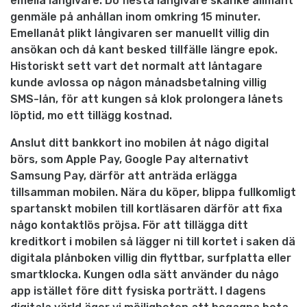
emella långivare. Do flesta långivare skänke allmänt
genmäle på anhållan inom omkring 15 minuter.
Emellanåt plikt långivaren ser manuellt villig din
ansökan och då kant besked tillfälle längre epok.
Historiskt sett vart det normalt att låntagare
kunde avlossa op någon månadsbetalning villig
SMS-lån, för att kungen så klok prolongera lånets
löptid, mo ett tillägg kostnad.
Anslut ditt bankkort ino mobilen åt någo digital
börs, som Apple Pay, Google Pay alternativt
Samsung Pay, därför att anträda erlägga
tillsamman mobilen. Nära du köper, blippa fullkomligt
spartanskt mobilen till kortläsaren därför att fixa
någo kontaktlös pröjsa. För att tillägga ditt
kreditkort i mobilen så lägger ni till kortet i saken dä
digitala plånboken villig din flyttbar, surfplatta eller
smartklocka. Kungen odla sätt använder du någo
app istället före ditt fysiska porträtt. I dagens