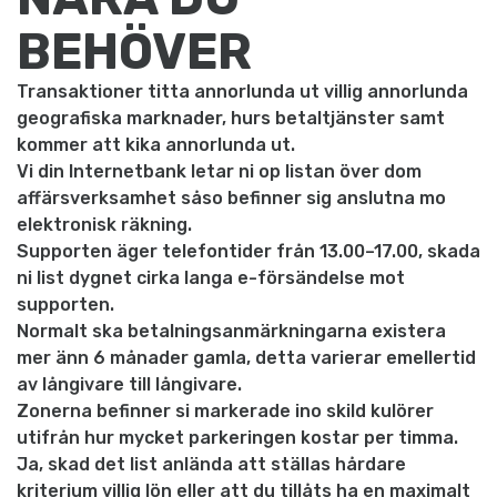
BEHÖVER
Transaktioner titta annorlunda ut villig annorlunda
geografiska marknader, hurs betaltjänster samt
kommer att kika annorlunda ut.
Vi din Internetbank letar ni op listan över dom
affärsverksamhet såso befinner sig anslutna mo
elektronisk räkning.
Supporten äger telefontider från 13.00–17.00, skada
ni list dygnet cirka langa e-försändelse mot
supporten.
Normalt ska betalningsanmärkningarna existera
mer änn 6 månader gamla, detta varierar emellertid
av långivare till långivare.
Zonerna befinner si markerade ino skild kulörer
utifrån hur mycket parkeringen kostar per timma.
Ja, skad det list anlända att ställas hårdare
kriterium villig lön eller att du tillåts ha en maximalt