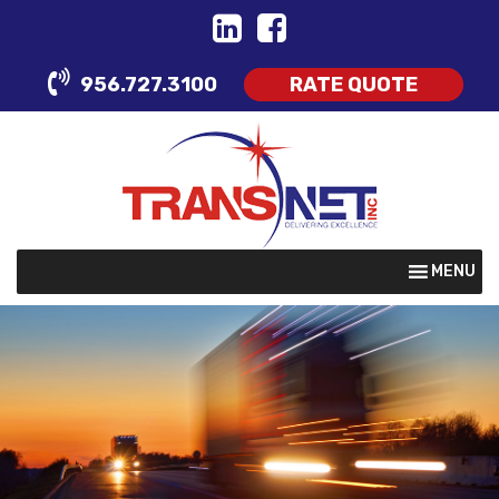
Skip
to
content
956.727.3100
RATE QUOTE
MENU