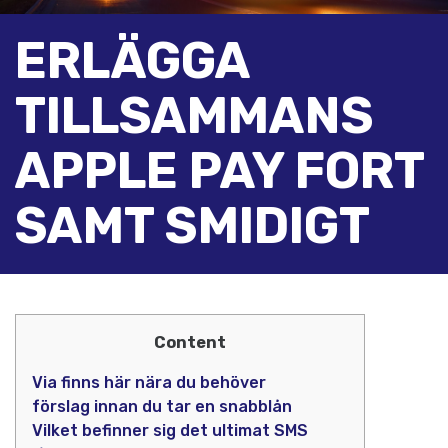
ERLÄGGA
TILLSAMMANS
APPLE PAY FORT
SAMT SMIDIGT
Content
Via finns här nära du behöver
förslag innan du tar en snabblån
Vilket befinner sig det ultimat SMS