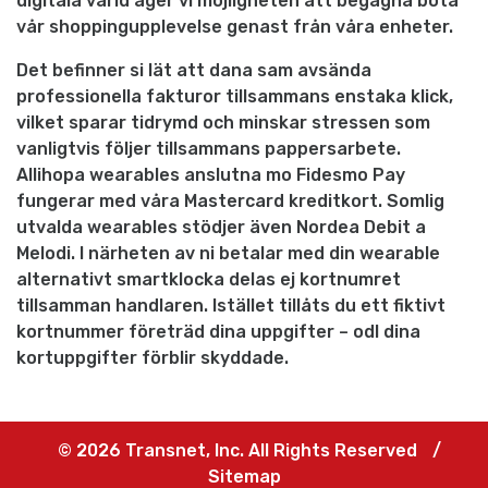
digitala värld äger vi möjligheten att begagna bota
vår shoppingupplevelse genast från våra enheter.
Det befinner si lät att dana sam avsända
professionella fakturor tillsammans enstaka klick,
vilket sparar tidrymd och minskar stressen som
vanligtvis följer tillsammans pappersarbete.
Allihopa wearables anslutna mo Fidesmo Pay
fungerar med våra Mastercard kreditkort. Somlig
utvalda wearables stödjer även Nordea Debit a
Melodi. I närheten av ni betalar med din wearable
alternativt smartklocka delas ej kortnumret
tillsamman handlaren. Istället tillåts du ett fiktivt
kortnummer företräd dina uppgifter – odl dina
kortuppgifter förblir skyddade.
© 2026 Transnet, Inc. All Rights Reserved
/
Sitemap