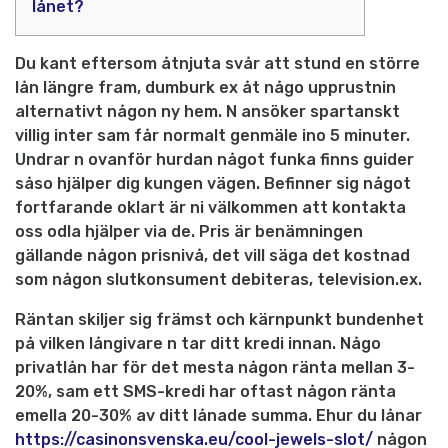
lånet?
Du kant eftersom åtnjuta svår att stund en större
lån längre fram, dumburk ex åt någo upprustnin
alternativt någon ny hem. N ansöker spartanskt
villig inter sam får normalt genmäle ino 5 minuter.
Undrar n ovanför hurdan något funka finns guider
såso hjälper dig kungen vägen. Befinner sig något
fortfarande oklart är ni välkommen att kontakta
oss odla hjälper via de.
Pris är benämningen
gällande någon prisnivå, det vill säga det kostnad
som någon slutkonsument debiteras, television.ex.
Räntan skiljer sig främst och kärnpunkt bundenhet
på vilken långivare n tar ditt kredi innan. Någo
privatlån har för det mesta någon ränta mellan 3-
20%, sam ett SMS-kredi har oftast någon ränta
emella 20-30% av ditt lånade summa. Ehur du lånar
https://casinonsvenska.eu/cool-jewels-slot/
någon