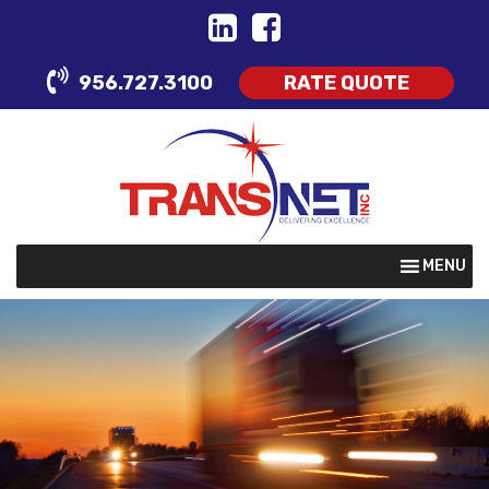
Skip
to
content
956.727.3100
RATE QUOTE
MENU