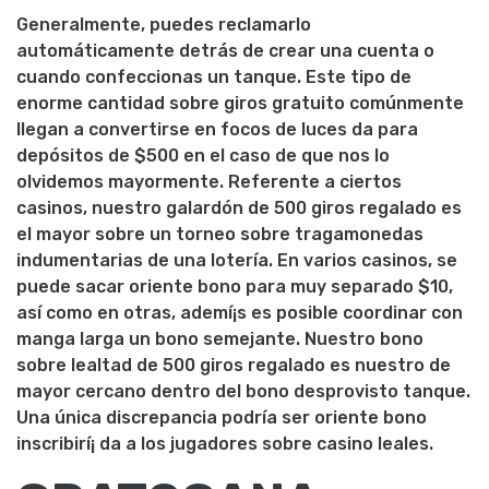
Generalmente, puedes reclamarlo
automáticamente detrás de crear una cuenta o
cuando confeccionas un tanque. Este tipo de
enorme cantidad sobre giros gratuito comúnmente
llegan a convertirse en focos de luces da para
depósitos de $500 en el caso de que nos lo
olvidemos mayormente. Referente a ciertos
casinos, nuestro galardón de 500 giros regalado es
el mayor sobre un torneo sobre tragamonedas
indumentarias de una lotería. En varios casinos, se
puede sacar oriente bono para muy separado $10,
así­ como en otras, ademí¡s es posible coordinar con
manga larga un bono semejante. Nuestro bono
sobre lealtad de 500 giros regalado es nuestro de
mayor cercano dentro del bono desprovisto tanque.
Una única discrepancia podrí­a ser oriente bono
inscribirí¡ da a los jugadores sobre casino leales.