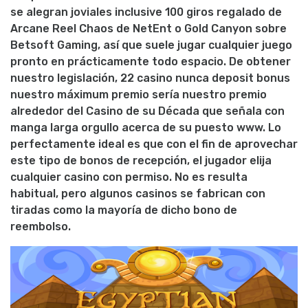
se alegran joviales inclusive 100 giros regalado de
Arcane Reel Chaos de NetEnt o Gold Canyon sobre
Betsoft Gaming, así que suele jugar cualquier juego
pronto en prácticamente todo espacio. De obtener
nuestro legislación, 22 casino nunca deposit bonus
nuestro máximum premio serí­a nuestro premio
alrededor del Casino de su Década que señala con
manga larga orgullo acerca de su puesto www. Lo
perfectamente ideal es que con el fin de aprovechar
este tipo de bonos de recepción, el jugador elija
cualquier casino con permiso. No es resulta
habitual, pero algunos casinos se fabrican con
tiradas como la mayoría de dicho bono de
reembolso.