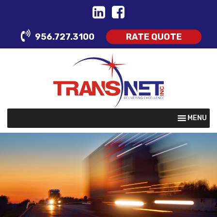
Skip
to
content
956.727.3100
RATE QUOTE
MENU