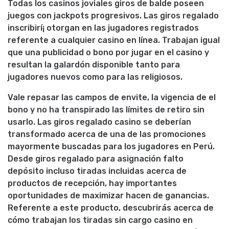
Todas los casinos joviales giros de balde poseen
juegos con jackpots progresivos. Las giros regalado
inscribirí¡ otorgan en las jugadores registrados
referente a cualquier casino en línea. Trabajan igual
que una publicidad o bono por jugar en el casino y
resultan la galardón disponible tanto para
jugadores nuevos como para las religiosos.
Vale repasar las campos de envite, la vigencia de el
bono y no ha transpirado las límites de retiro sin
usarlo. Las giros regalado casino se deberían
transformado acerca de una de las promociones
mayormente buscadas para los jugadores en Perú.
Desde giros regalado para asignación falto
depósito incluso tiradas incluidas acerca de
productos de recepción, hay importantes
oportunidades de maximizar hacen de ganancias.
Referente a este producto, descubrirás acerca de
cómo trabajan los tiradas sin cargo casino en