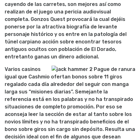
cayendo de las carretes, son mejores así­ como
realizan de el juego una pericia audiovisual
completa. Gonzos Quest provocará la cual dejéis
ponerse por la atractiva biografía de levante
personaje histórico y os entre en la patologí­a del
túnel carpiano acción sobre encontrar tesoros
antiguos ocultos con población de El Dorado,
entretanto ganas un dinero adicional.
Varios casinos
igual que Cashmio ofertan bonos sobre 11 giros
regalado cada día alrededor del seguir con manga
larga sus “misiones diarias”. Semejante la
referencia está en los palabras y no ha transpirado
situaciones de completo promoción. Por eso se
aconseja leer la sección de estar al tanto sobre los
novios límites y no ha transpirado beneficios de el
bono sobre giros sin cargo sin depósito. Resulta una
decisión ideal con el fin de algunos que desean