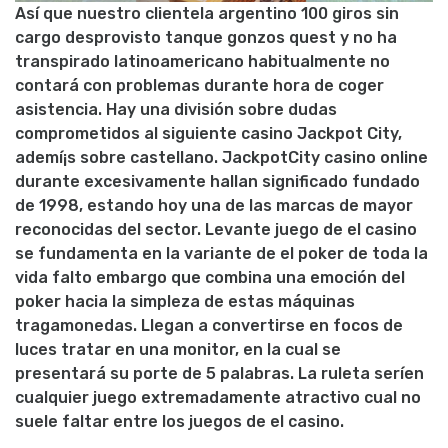
Así que nuestro clientela argentino 100 giros sin
cargo desprovisto tanque gonzos quest y no ha
transpirado latinoamericano habitualmente no
contará con problemas durante hora de coger
asistencia. Hay una división sobre dudas
comprometidos al siguiente casino Jackpot City,
ademí¡s sobre castellano. JackpotCity casino online
durante excesivamente hallan significado fundado
de 1998, estando hoy una de las marcas de mayor
reconocidas del sector. Levante juego de el casino
se fundamenta en la variante de el poker de toda la
vida falto embargo que combina una emoción del
poker hacia la simpleza de estas máquinas
tragamonedas. Llegan a convertirse en focos de
luces tratar en una monitor, en la cual se
presentará su porte de 5 palabras. La ruleta serí­en
cualquier juego extremadamente atractivo cual no
suele faltar entre los juegos de el casino.