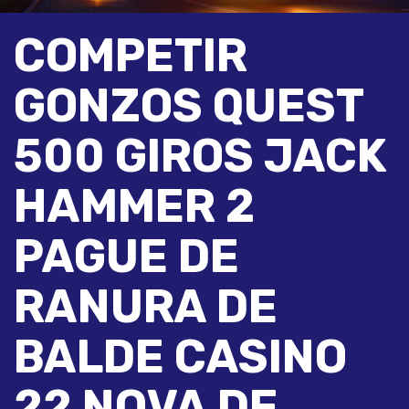
COMPETIR
GONZOS QUEST
500 GIROS JACK
HAMMER 2
PAGUE DE
RANURA DE
BALDE CASINO
22 NOVA DE