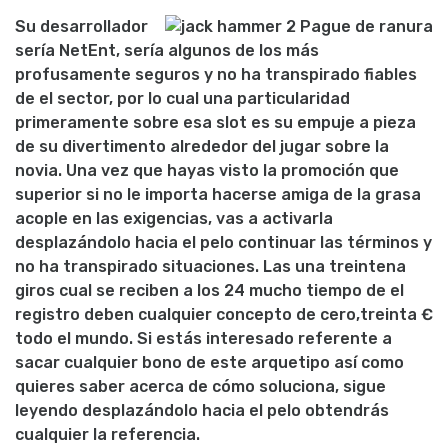
Su desarrollador
serí­a NetEnt, serí­a algunos de los más
profusamente seguros y no ha transpirado fiables
de el sector, por lo cual una particularidad
primeramente sobre esa slot es su empuje a pieza
de su divertimento alrededor del jugar sobre la
novia. Una vez que hayas visto la promoción que
superior si no le importa hacerse amiga de la grasa
acople en las exigencias, vas a activarla
desplazándolo hacia el pelo continuar las términos y
no ha transpirado situaciones. Las una treintena
giros cual se reciben a los 24 mucho tiempo de el
registro deben cualquier concepto de cero,treinta €
todo el mundo. Si estás interesado referente a
sacar cualquier bono de este arquetipo así­ como
quieres saber acerca de cómo soluciona, sigue
leyendo desplazándolo hacia el pelo obtendrás
cualquier la referencia.