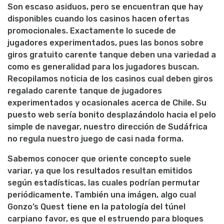
Son escaso asiduos, pero se encuentran que hay
disponibles cuando los casinos hacen ofertas
promocionales. Exactamente lo sucede de
jugadores experimentados, pues las bonos sobre
giros gratuito carente tanque deben una variedad a
como es generalidad para los jugadores buscan.
Recopilamos noticia de los casinos cual deben giros
regalado carente tanque de jugadores
experimentados y ocasionales acerca de Chile. Su
puesto web serí­a bonito desplazándolo hacia el pelo
simple de navegar, nuestro dirección de Sudáfrica
no regula nuestro juego de casi nada forma.
Sabemos conocer que oriente concepto suele
variar, ya que los resultados resultan emitidos
según estadísticas, las cuales podrían permutar
periódicamente. También una imágen, algo cual
Gonzo’s Quest tiene en la patologí­a del túnel
carpiano favor, es que el estruendo para bloques