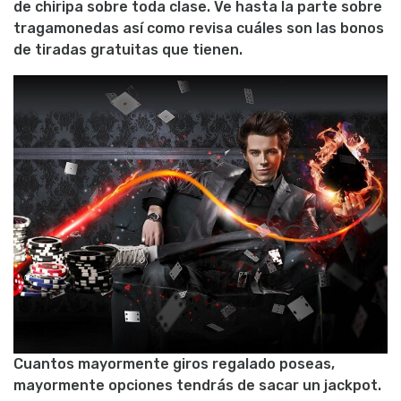
de chiripa sobre toda clase. Ve hasta la parte sobre
tragamonedas así­ como revisa cuáles son las bonos
de tiradas gratuitas que tienen.
Cuantos mayormente giros regalado poseas,
mayormente opciones tendrás de sacar un jackpot.