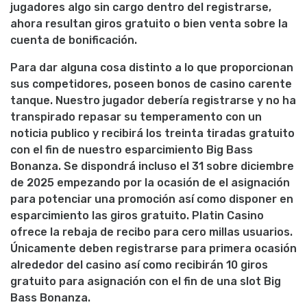
jugadores algo sin cargo dentro del registrarse,
ahora resultan giros gratuito o bien venta sobre la
cuenta de bonificación.
Para dar alguna cosa distinto a lo que proporcionan
sus competidores, poseen bonos de casino carente
tanque. Nuestro jugador debería registrarse y no ha
transpirado repasar su temperamento con un
noticia publico y recibirá los treinta tiradas gratuito
con el fin de nuestro esparcimiento Big Bass
Bonanza. Se dispondrá incluso el 31 sobre diciembre
de 2025 empezando por la ocasión de el asignación
para potenciar una promoción así­ como disponer en
esparcimiento las giros gratuito. Platin Casino
ofrece la rebaja de recibo para cero millas usuarios.
Únicamente deben registrarse para primera ocasión
alrededor del casino así­ como recibirán 10 giros
gratuito para asignación con el fin de una slot Big
Bass Bonanza.