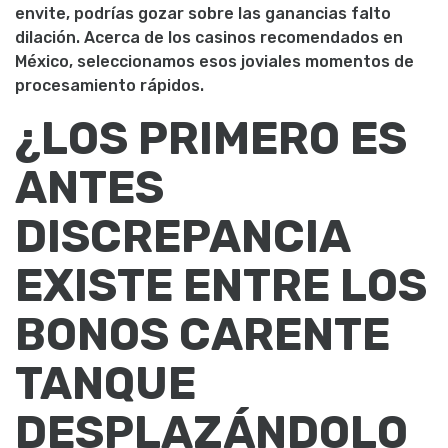
envite, podrías gozar sobre las ganancias falto
dilación. Acerca de los casinos recomendados en
México, seleccionamos esos joviales momentos de
procesamiento rápidos.
¿LOS PRIMERO ES
ANTES
DISCREPANCIA
EXISTE ENTRE LOS
BONOS CARENTE
TANQUE
DESPLAZÁNDOLO