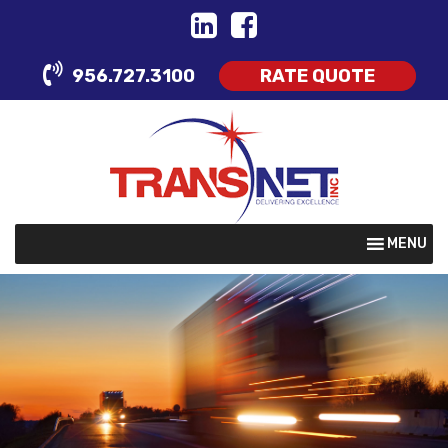
Skip
to
content
956.727.3100
RATE QUOTE
MENU