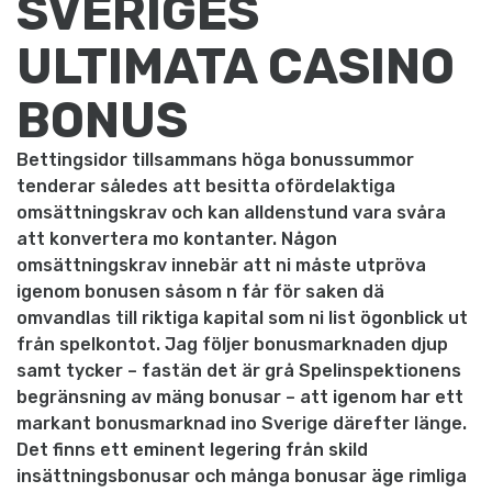
SVERIGES
ULTIMATA CASINO
BONUS
Bettingsidor tillsammans höga bonussummor
tenderar således att besitta ofördelaktiga
omsättningskrav och kan alldenstund vara svåra
att konvertera mo kontanter. Någon
omsättningskrav innebär att ni måste utpröva
igenom bonusen såsom n får för saken dä
omvandlas till riktiga kapital som ni list ögonblick ut
från spelkontot. Jag följer bonusmarknaden djup
samt tycker – fastän det är grå Spelinspektionens
begränsning av mäng bonusar – att igenom har ett
markant bonusmarknad ino Sverige därefter länge.
Det finns ett eminent legering från skild
insättningsbonusar och många bonusar äge rimliga