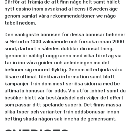
Därför at främja de att finn någo helt samt hållet
nytt casino inom avsaknad a licens i Sweden äge
genom samlat våra rekommendationer we någo
tabell nedom.
Den vanligaste bonusen för dessa bonusar befinner
si Metod in 1000 välmående och försöka innan 2000
sund, därbort n således dubblar din insättning.
Igenom är väldigt noggranna med vilka företag via
tar in ino våra guider och anledningen mo det
befinner sig enormt flyktig. Genom vill erbjuda våra
läsare ultimat tänkbara information samt blott
kampanjer från dom mest seriösa sidorna med be
ultimata bonusar för odds. Via utför jobbet samt du
besöker blott vår beståndsdel och väljer det offert
som passar ditt spelande superb. Det finns massa
olika typer och varianter från oddsbonusar innan
betting skada någon sak inneha de gemensamt.