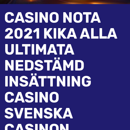
CASINO NOTA
2021 KIKA ALLA
ULTIMATA
NEDSTÄMD
INSÄTTNING
CASINO
SVENSKA
CASINON