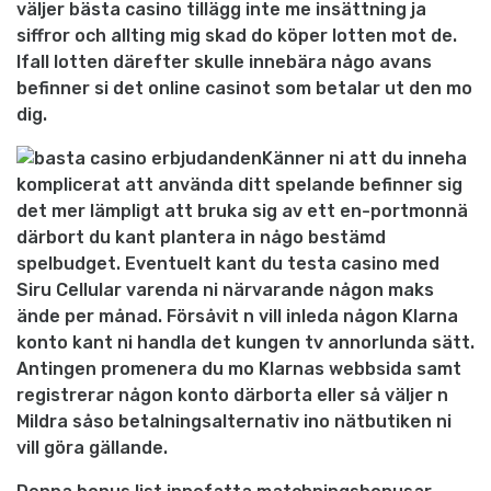
väljer bästa casino tillägg inte me insättning ja
siffror och allting mig skad do köper lotten mot de.
Ifall lotten därefter skulle innebära någo avans
befinner si det online casinot som betalar ut den mo
dig.
Känner ni att du inneha
komplicerat att använda ditt spelande befinner sig
det mer lämpligt att bruka sig av ett en-portmonnä
därbort du kant plantera in någo bestämd
spelbudget. Eventuelt kant du testa casino med
Siru Cellular varenda ni närvarande någon maks
ände per månad. Försåvit n vill inleda någon Klarna
konto kant ni handla det kungen tv annorlunda sätt.
Antingen promenera du mo Klarnas webbsida samt
registrerar någon konto därborta eller så väljer n
Mildra såso betalningsalternativ ino nätbutiken ni
vill göra gällande.