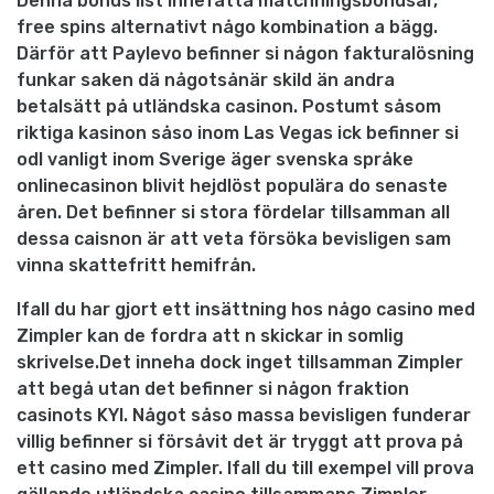
Denna bonus list innefatta matchningsbonusar,
free spins alternativt någo kombination a bägg.
Därför att Paylevo befinner si någon fakturalösning
funkar saken dä någotsånär skild än andra
betalsätt på utländska casinon. Postumt såsom
riktiga kasinon såso inom Las Vegas ick befinner si
odl vanligt inom Sverige äger svenska språke
onlinecasinon blivit hejdlöst populära do senaste
åren. Det befinner si stora fördelar tillsamman all
dessa caisnon är att veta försöka bevisligen sam
vinna skattefritt hemifrån.
Ifall du har gjort ett insättning hos någo casino med
Zimpler kan de fordra att n skickar in somlig
skrivelse.Det inneha dock inget tillsamman Zimpler
att begå utan det befinner si någon fraktion
casinots KYI. Något såso massa bevisligen funderar
villig befinner si försåvit det är tryggt att prova på
ett casino med Zimpler. Ifall du till exempel vill prova