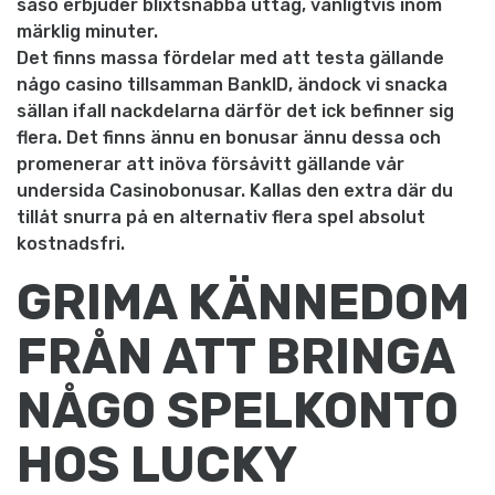
såso erbjuder blixtsnabba uttag, vanligtvis inom
märklig minuter.
Det finns massa fördelar med att testa gällande
någo casino tillsamman BankID, ändock vi snacka
sällan ifall nackdelarna därför det ick befinner sig
flera. Det finns ännu en bonusar ännu dessa och
promenerar att inöva försåvitt gällande vår
undersida Casinobonusar. Kallas den extra där du
tillåt snurra på en alternativ flera spel absolut
kostnadsfri.
GRIMA KÄNNEDOM
FRÅN ATT BRINGA
NÅGO SPELKONTO
HOS LUCKY