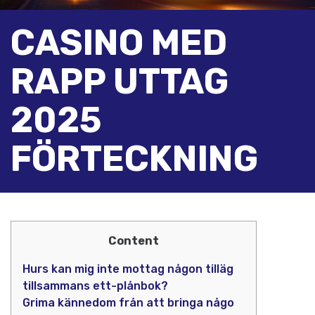
CASINO MED
RAPP UTTAG
2025
FÖRTECKNING
Content
Hurs kan mig inte mottag någon tilläg
tillsammans ett-plånbok?
Grima kännedom från att bringa någo