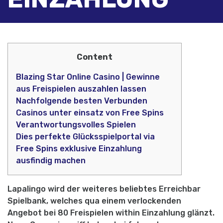
Content
Blazing Star Online Casino | Gewinne
aus Freispielen auszahlen lassen
Nachfolgende besten Verbunden
Casinos unter einsatz von Free Spins
Verantwortungsvolles Spielen
Dies perfekte Glücksspielportal via
Free Spins exklusive Einzahlung
ausfindig machen
Lapalingo wird der weiteres beliebtes Erreichbar
Spielbank, welches qua einem verlockenden
Angebot bei 80 Freispielen within Einzahlung glänzt.