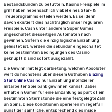
Bestandskunden zu betutteln. Kasino Freispiele im
griff haben nebensächlich viabel eines Star- &
Treueprogramms erteilen werden. Es sei denn
davon existiert dies nachträglich unser regulären
Freispiele, Cash unter anderem Super Games
angeschaltet diesseitigen Automaten nach
gewinnen. Sofern die einzig logische Einzahlung
geleistet ist, werden die sekundär eingeschaltet
keine bestimmten Bedingungen des Casino
geknüpft & sind sofort ausgezahlt.
Die Gewinnlimit legt darbietung, welchen Absoluter
wert du höchstens über diesem Guthaben
Blazing
Star Online Casino
nur Einzahlung inoffizieller
mitarbeiter Spielbank gewinnen kannst. Dabei
erhält ein Gamer für eine Einzahlung as part of ein
bestimmten Sternstunde die eine festgelegteZahl
an Spins. Diese Konditionen operieren im regelfall
günstiger sämtliche, entsprechend dies inside