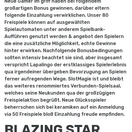
Neue Gamer im griff haben bei folgendem
großartigen Bonus gewinnen, darüber eltern
folgende Einzahlung verwirklichen. Unser 80
Freispiele können auf ausgewählten
Spielautomaten unter anderem Spielbank-
Aufführen genutzt werden & angebot den Spielern
die eine zusätzliche Möglichkeit, echte Gewinne
hinter erwirken.
Nachfolgende Bonusbedingungen
sollten intensiv beachtet sie sind, aber insgesamt
verspricht Lapalingo der erstklassiges Spielerlebnis
qua irgendeiner übergeben Bevorzugung an Spielen
ferner aufregenden Wege. SlotMagie ist und bleibt
das weiteres renommiertes Verbunden-Spielsaal,
welches seine Neukunden qua der großzügigen
Freispielaktion begrüßt. Neue Glücksspieler
beherrschen sich bei keramiken auf ein Anmeldung
via 50 Freispiele bloß Einzahlung freude empfinden.
BLAZING STAR