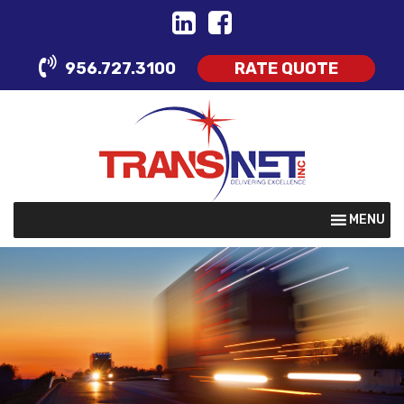
Skip
to
content
956.727.3100
RATE QUOTE
MENU