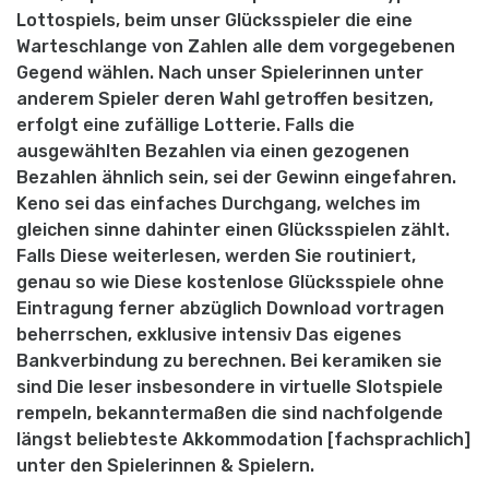
Lottospiels, beim unser Glücksspieler die eine
Warteschlange von Zahlen alle dem vorgegebenen
Gegend wählen. Nach unser Spielerinnen unter
anderem Spieler deren Wahl getroffen besitzen,
erfolgt eine zufällige Lotterie. Falls die
ausgewählten Bezahlen via einen gezogenen
Bezahlen ähnlich sein, sei der Gewinn eingefahren.
Keno sei das einfaches Durchgang, welches im
gleichen sinne dahinter einen Glücksspielen zählt.
Falls Diese weiterlesen, werden Sie routiniert,
genau so wie Diese kostenlose Glücksspiele ohne
Eintragung ferner abzüglich Download vortragen
beherrschen, exklusive intensiv Das eigenes
Bankverbindung zu berechnen. Bei keramiken sie
sind Die leser insbesondere in virtuelle Slotspiele
rempeln, bekanntermaßen die sind nachfolgende
längst beliebteste Akkommodation [fachsprachlich]
unter den Spielerinnen & Spielern.