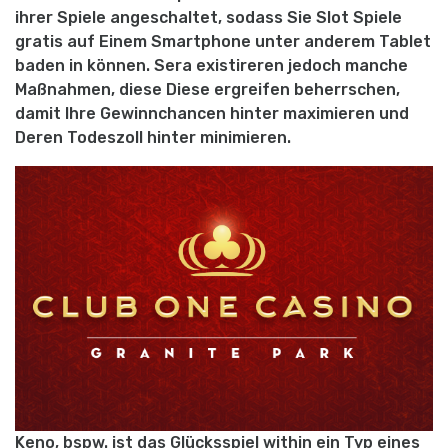
ihrer Spiele angeschaltet, sodass Sie Slot Spiele
gratis auf Einem Smartphone unter anderem Tablet
baden in können. Sera existireren jedoch manche
Maßnahmen, diese Diese ergreifen beherrschen,
damit Ihre Gewinnchancen hinter maximieren und
Deren Todeszoll hinter minimieren.
Keno, bspw. ist das Glücksspiel within ein Typ eines