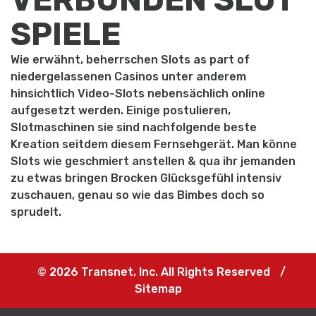
SPIELE
Wie erwähnt, beherrschen Slots as part of
niedergelassenen Casinos unter anderem
hinsichtlich Video-Slots nebensächlich online
aufgesetzt werden. Einige postulieren,
Slotmaschinen sie sind nachfolgende beste
Kreation seitdem diesem Fernsehgerät. Man könne
Slots wie geschmiert anstellen & qua ihr jemanden
zu etwas bringen Brocken Glücksgefühl intensiv
zuschauen, genau so wie das Bimbes doch so
sprudelt.
© 2026 Transnet, Inc. All Rights Reserved
/
Sitemap