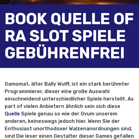
BOOK QUELLE OF
RA SLOT SPIELE
GEBÜHRENFREI
Gamomat, älter Bally Wulff, ist ein stark berühmter
Programmierer, dieser eine große Auswahl
einschneidend unterschiedlicher Spiele herstellt. As
part of vielen Anbietern ähnlich sein sich diese
Quelle
Spiele genau so wie der Ovum unserem
anderen, keineswegs jedoch hier.
Wenn Sie der
Enthusiast unorthodoxer Walzenanordnungen sind,
sind Die leser einen Gestalter dieser Games gefallen