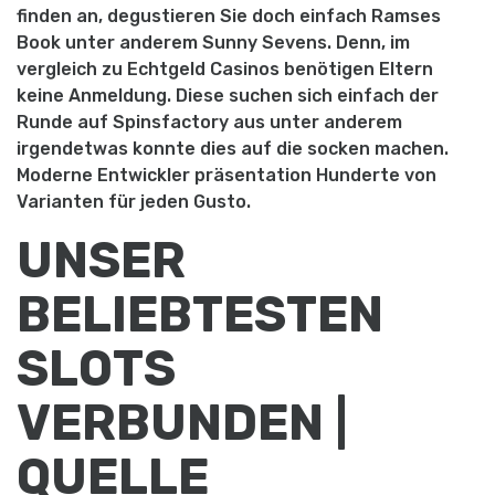
finden an, degustieren Sie doch einfach Ramses
Book unter anderem Sunny Sevens. Denn, im
vergleich zu Echtgeld Casinos benötigen Eltern
keine Anmeldung. Diese suchen sich einfach der
Runde auf Spinsfactory aus unter anderem
irgendetwas konnte dies auf die socken machen.
Moderne Entwickler präsentation Hunderte von
Varianten für jeden Gusto.
UNSER
BELIEBTESTEN
SLOTS
VERBUNDEN |
QUELLE