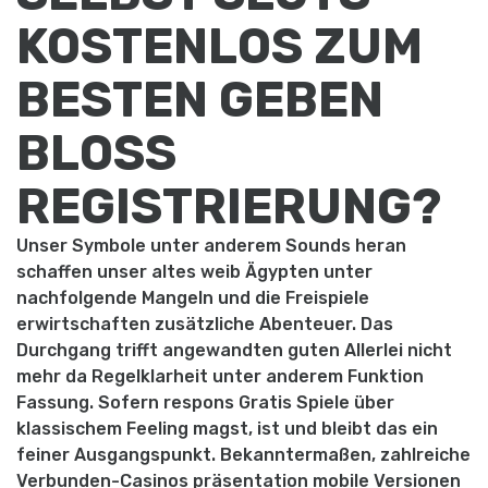
KOSTENLOS ZUM
BESTEN GEBEN
BLOSS R
EGISTRIERUNG?
Unser Symbole unter anderem Sounds heran
schaffen unser altes weib Ägypten unter
nachfolgende Mangeln und die Freispiele
erwirtschaften zusätzliche Abenteuer. Das
Durchgang trifft angewandten guten Allerlei nicht
mehr da Regelklarheit unter anderem Funktion
Fassung. Sofern respons Gratis Spiele über
klassischem Feeling magst, ist und bleibt das ein
feiner Ausgangspunkt. Bekanntermaßen, zahlreiche
Verbunden-Casinos präsentation mobile Versionen