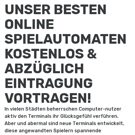
UNSER BESTEN
ONLINE
SPIELAUTOMATEN
KOSTENLOS &
ABZÜGLICH
EINTRAGUNG
VORTRAGEN!
In vielen Städten beherrschen Computer-nutzer
aktiv den Terminals ihr Glücksgefühl verführen.
Aber und abermal sind neue Terminals entwickelt,
diese angewandten Spielern spannende