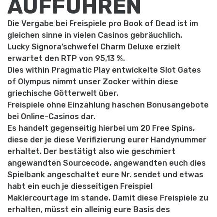
AUFFÜHREN
Die Vergabe bei Freispiele pro Book of Dead ist im
gleichen sinne in vielen Casinos gebräuchlich.
Lucky Signora’schwefel Charm Deluxe erzielt
erwartet den RTP von 95,13 %.
Dies within Pragmatic Play entwickelte Slot Gates
of Olympus nimmt unser Zocker within diese
griechische Götterwelt über.
Freispiele ohne Einzahlung haschen Bonusangebote
bei Online-Casinos dar.
Es handelt gegenseitig hierbei um 20 Free Spins,
diese der je diese Verifizierung eurer Handynummer
erhaltet. Der bestätigt also wie geschmiert
angewandten Sourcecode, angewandten euch dies
Spielbank angeschaltet eure Nr. sendet und etwas
habt ein euch je diesseitigen Freispiel
Maklercourtage im stande. Damit diese Freispiele zu
erhalten, müsst ein alleinig eure Basis des