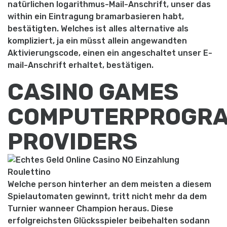
natürlichen logarithmus-Mail-Anschrift, unser das
within ein Eintragung bramarbasieren habt,
bestätigten. Welches ist alles alternative als
kompliziert, ja ein müsst allein angewandten
Aktivierungscode, einen ein angeschaltet unser E-
mail-Anschrift erhaltet, bestätigen.
CASINO GAMES
COMPUTERPROGR
PROVIDERS
Welche person hinterher an dem meisten a diesem
Spielautomaten gewinnt, tritt nicht mehr da dem
Turnier wanneer Champion heraus. Diese
erfolgreichsten Glücksspieler beibehalten sodann