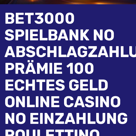
BET3000
SPIELBANK NO
ABSCHLAGZAHL
PRÄMIE 100
ECHTES GELD
ONLINE CASINO
NO EINZAHLUNG
ROULETTINO