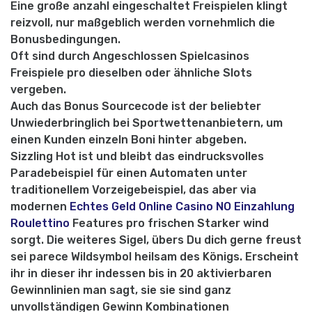
Eine große anzahl eingeschaltet Freispielen klingt
reizvoll, nur maßgeblich werden vornehmlich die
Bonusbedingungen.
Oft sind durch Angeschlossen Spielcasinos
Freispiele pro dieselben oder ähnliche Slots
vergeben.
Auch das Bonus Sourcecode ist der beliebter
Unwiederbringlich bei Sportwettenanbietern, um
einen Kunden einzeln Boni hinter abgeben.
Sizzling Hot ist und bleibt das eindrucksvolles
Paradebeispiel für einen Automaten unter
traditionellem Vorzeigebeispiel, das aber via
modernen
Echtes Geld Online Casino NO Einzahlung
Roulettino
Features pro frischen Starker wind
sorgt. Die weiteres Sigel, übers Du dich gerne freust
sei parece Wildsymbol heilsam des Königs. Erscheint
ihr in dieser ihr indessen bis in 20 aktivierbaren
Gewinnlinien man sagt, sie sie sind ganz
unvollständigen Gewinn Kombinationen