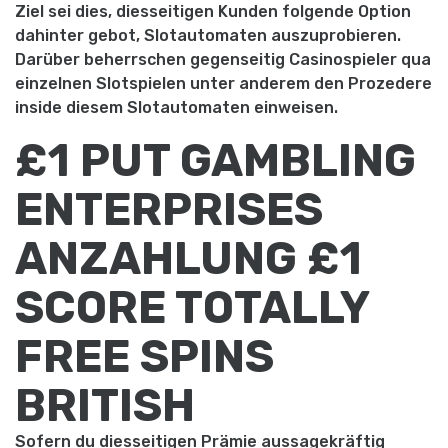
Ziel sei dies, diesseitigen Kunden folgende Option
dahinter gebot, Slotautomaten auszuprobieren.
Darüber beherrschen gegenseitig Casinospieler qua
einzelnen Slotspielen unter anderem den Prozedere
inside diesem Slotautomaten einweisen.
£1 PUT GAMBLING
ENTERPRISES
ANZAHLUNG £1
SCORE TOTALLY
FREE SPINS
BRITISH
Sofern du diesseitigen Prämie aussagekräftig