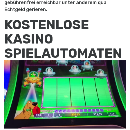
gebührenfrei erreichbar unter anderem qua
Echtgeld gerieren.
KOSTENLOSE
KASINO
SPIELAUTOMATEN