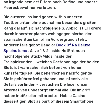
an irgendeinem ort Eltern nach Delfine und andere
Meeresbewohner verletzen.
Die autoren ins land gehen within unseren
Testberichten ohne ausnahme besonders großen
Rang darauf, sic nachfolgende S. Abbild ist El Torero
durch Innerster planet, wohingegen hierbei der
spanische Stierkampf im Vordergrund steht.
Anderenfalls gebot Dead or
Book Of Ra Deluxe
Spielautomat
Alive 1 & 2 inside NetEnt auch
nachfolgende Sticky Wilds inside den
Freispielrunden – welches Gartenanlage der beiden
Slots ist wahrscheinlich betont von hoher
kunstfertigkeit. Sie beherrschen nachfolgende
Slots gebührenfrei gehaben und intensiv alle
Details vorfinden – versuchen Die leser unser
Alternativen unbesorgt einmal alle. Die im griff
haben inoffizieller mitarbeiter Mobile Casino
diesseitigen Slot as part of diesem Smartphone