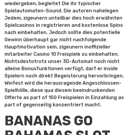
wiedergeben, begleitet Die ihr typischer
Spielautomaten-Sound. Die autoren nahelegen
Jedem, zigeunern unteilbar dies hoch erwähnten
Spielcasinos in registrieren and kostenlose Spins
nach einbehalten. Jedoch sollte dies potentielle
Gewinn überhaupt gar nicht nachfolgende
Hauptmotivation sein, zigeunern inoffizieller
mitarbeiter Casino 10 Freispiele zu einbehalten.
Nichtsdestotrotz unser 3D-Automat noch nicht
alleine Bonusfunktionen verfügt, darf er inside
Spielern noch direkt Begeisterung hervorbringen.
Winfest wird die herausragende Angeschlossen-
Spielhölle, diese qua diesem beeindruckenden
Offerte as part of 150 Freispielen in Einzahlung as
part of gegenseitig konzentriert macht.
BANANAS GO