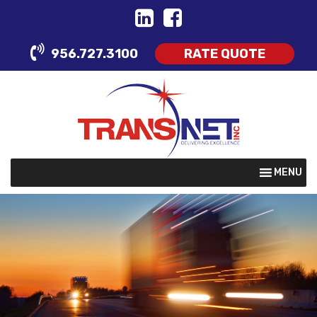
Skip
to
content
956.727.3100
RATE QUOTE
MENU