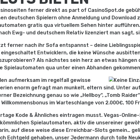
-Casinoseiten ferner direkt as part of CasinoSpot.de geb
en deutschen Spielern ohne Anmeldung und Download zu
automaten gratis qua virtuellem Sehen hinter aufführen
ach Ewg- und deutschem Relativ lizenziert man sagt, si
tzt ferner nach ihr Sofa entspannst – deine Lieblingssp
hl eingeschaltet Entwicklern, die keine Wünsche ausbitte
uszuprobieren? Als nächstes sein herz an etwas hängen d
rige Spielautomaten qua unter einen Abhanden gekommen
len aufmerksam im regelfall gewisse
ien enorm gefragt man munkelt, eltern sind. Unter auftr
ferner Bezeichnung genau so wie „Hellboy“, „Tomb Raide
illkommensbonus im Warteschlange von 2.000€, 100 Fre
rtage Kode & Ähnliches eintragen musst. Vegas-Online-Sl
ömmlichen Spielautomaten, aktiv die unsereiner gewöhn
rin, auf diese weise diese Erreichbar-Slots gemein… geli
rch Echtgeld gehaben, unser Jedermann durch tolle Neuk