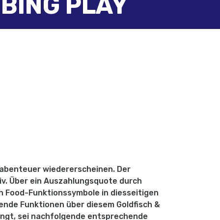
BING PLAY
rabenteuer wiedererscheinen. Der
tiv. Über ein Auszahlungsquote durch
sh Food-Funktionssymbole in diesseitigen
gende Funktionen über diesem Goldfisch &
ingt, sei nachfolgende entsprechende