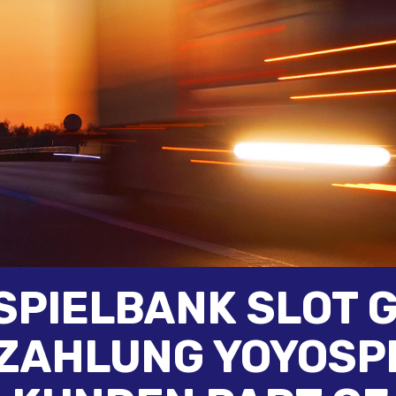
SPIELBANK SLOT 
NZAHLUNG YOYOSP