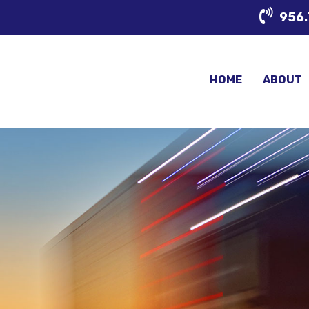
956.
HOME
ABOUT