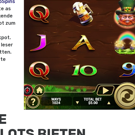
oSpins
e as
gende
ot zum
kpot.
 leser
tten.
nte
E
LOTS BIETEN