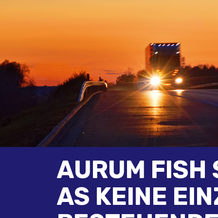
AURUM FISH 
AS KEINE EI