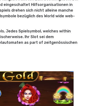
d eingeschaltet Hilfsorganisationen in
spiels drehen sich nicht alleine manche
lsymbole bezüglich des World wide web-
ls. Jedes Spielsymbol, welches within
scherweise. Ihr Slot sei dem
elautomaten as part of zeitgenössischen