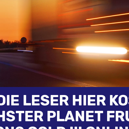
IE LESER HIER K
STER PLANET FRU