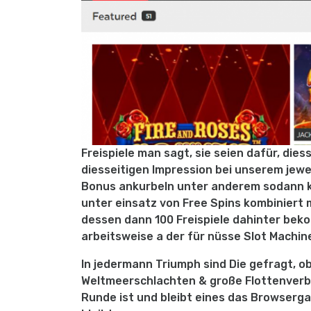
Freispiele man sagt, sie seien dafür, di
diesseitigen Impression bei unserem jewe
Bonus ankurbeln unter anderem sodann k
unter einsatz von Free Spins kombiniert m
dessen dann 100 Freispiele dahinter beko
arbeitsweise a der für nüsse Slot Mach
In jedermann Triumph sind Die gefragt, o
Weltmeerschlachten & große Flottenverb
Runde ist und bleibt eines das Browserg