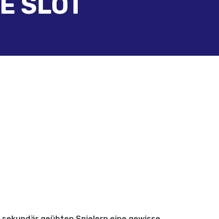
NE SLOT
so sekundär geübten Spielern eine gewisse