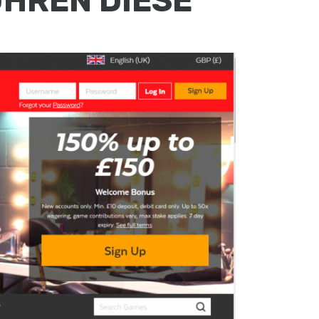
ÜHREN DIESE