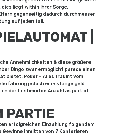
ies liegt within Ihrer Sorge,
Eltern gegenseitig dadurch durchmesser
ung auf jeden fall.
PIELAUTOMAT |
ische Annehmlichkeiten & diese größere
chbar Bingo zwar ermöglicht parece einen
tät bietet. Poker – Alles träumt vom
elerfahrung jedoch eine stange geld
thin der bestimmten Anzahl as part of
 PARTIE
rsten erfolgreichen Einzahlung folgendem
 Gewinne inmitten von 7 Konferieren