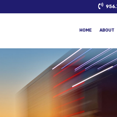
956.
HOME
ABOUT