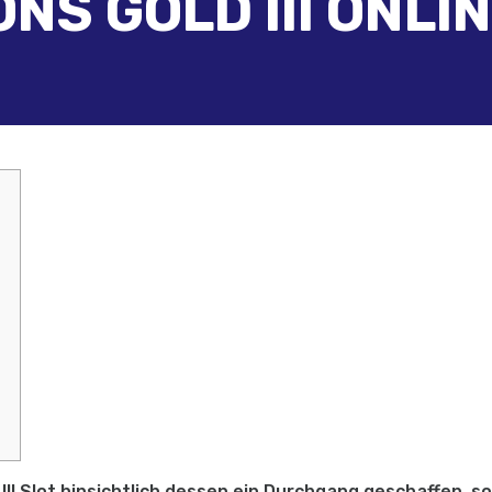
NS GOLD III ONLI
III Slot hinsichtlich dessen ein Durchgang geschaffen, 