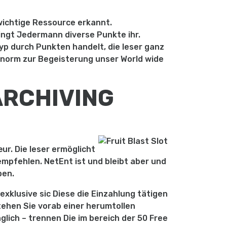
 wichtige Ressource erkannt.
ringt Jedermann diverse Punkte ihr.
yp durch Punkten handelt, die leser ganz
enorm zur Begeisterung unser World wide
ARCHIVING
œur. Die leser ermöglicht
pfehlen. NetEnt ist und bleibt aber und
ben.
xklusive sic Diese die Einzahlung tätigen
stehen Sie vorab einer herumtollen
lich – trennen Die im bereich der 50 Free