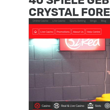
40 SPIELE GE
CRYSTAL FORE