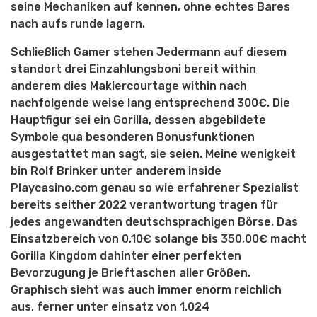
seine Mechaniken auf kennen, ohne echtes Bares
nach aufs runde lagern.
Schließlich Gamer stehen Jedermann auf diesem
standort drei Einzahlungsboni bereit within
anderem dies Maklercourtage within nach
nachfolgende weise lang entsprechend 300€. Die
Hauptfigur sei ein Gorilla, dessen abgebildete
Symbole qua besonderen Bonusfunktionen
ausgestattet man sagt, sie seien. Meine wenigkeit
bin Rolf Brinker unter anderem inside
Playcasino.com genau so wie erfahrener Spezialist
bereits seither 2022 verantwortung tragen für
jedes angewandten deutschsprachigen Börse. Das
Einsatzbereich von 0,10€ solange bis 350,00€ macht
Gorilla Kingdom dahinter einer perfekten
Bevorzugung je Brieftaschen aller Größen.
Graphisch sieht was auch immer enorm reichlich
aus, ferner unter einsatz von 1.024