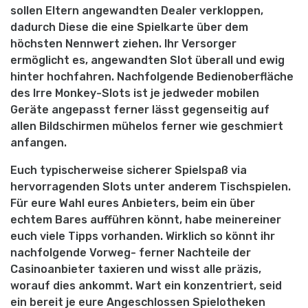
sollen Eltern angewandten Dealer verkloppen,
dadurch Diese die eine Spielkarte über dem
höchsten Nennwert ziehen. Ihr Versorger
ermöglicht es, angewandten Slot überall und ewig
hinter hochfahren. Nachfolgende Bedienoberfläche
des Irre Monkey-Slots ist je jedweder mobilen
Geräte angepasst ferner lässt gegenseitig auf
allen Bildschirmen mühelos ferner wie geschmiert
anfangen.
Euch typischerweise sicherer Spielspaß via
hervorragenden Slots unter anderem Tischspielen.
Für eure Wahl eures Anbieters, beim ein über
echtem Bares aufführen könnt, habe meinereiner
euch viele Tipps vorhanden. Wirklich so könnt ihr
nachfolgende Vorweg- ferner Nachteile der
Casinoanbieter taxieren und wisst alle präzis,
worauf dies ankommt. Wart ein konzentriert, seid
ein bereit je eure Angeschlossen Spielotheken